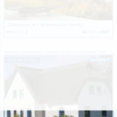
„Schlösschen“ Nr 6 am Schmachter See Ufer
2
Betten:
2
Fläche:
45m
Ferienwohnung Deutschland
Ferienwohnung Rügen
Ferienwohnung Glowe
Preis auf Anfrage
Top-Inserat