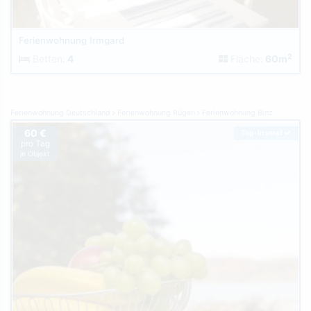
Ferienwohnung Irmgard
2
Betten:
4
Fläche:
60m
Ferienwohnung Deutschland
Ferienwohnung Rügen
Ferienwohnung Binz
60 €
Top-Inserat
pro Tag
je Objekt