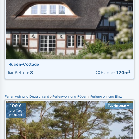
Rügen-Cottage
2
Betten:
8
Fläche:
120m
Ferienwohnung Deutschland
Ferienwohnung Rügen
Ferienwohnung Binz
109 €
Top-Inserat
pro Tag
je Objekt