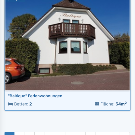
"Baltique" Ferienwohnungen
2
Betten:
2
Fläche:
54m