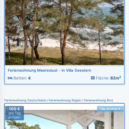
Ferienwohnung Meereslust - in Villa Seestern
2
Betten:
4
Fläche:
82m
Ferienwohnung Deutschland
Ferienwohnung Rügen
Ferienwohnung Binz
105 €
Top-Inserat
pro Tag
je Objekt