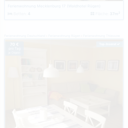
Ferienwohnung Mecklenburg 17 (Waldhotel Rügen)
2
Betten:
4
Fläche:
37m
Ferienwohnung Deutschland
Ferienwohnung Rügen
Ferienwohnung Thiessow
70 €
Top-Inserat
pro Tag
je Objekt