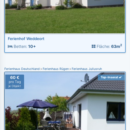
Ferienhof Weddeort
2
Betten:
10+
Fläche:
63m
Ferienhaus Deutschland
Ferienhaus Rügen
Ferienhaus Juliusruh
60 €
Top-Inserat
pro Tag
je Objekt