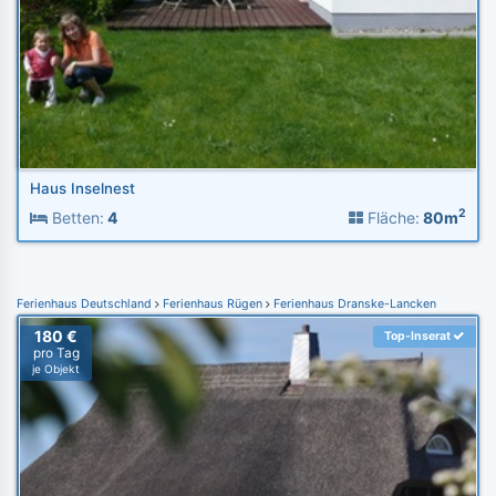
Haus Inselnest
2
Betten:
4
Fläche:
80m
Ferienhaus Deutschland
Ferienhaus Rügen
Ferienhaus Dranske-Lancken
180 €
Top-Inserat
pro Tag
je Objekt