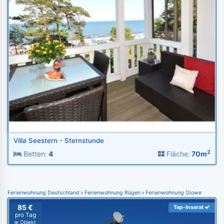
Villa Seestern - Sternstunde
2
Betten:
4
Fläche:
70m
Ferienwohnung Deutschland
Ferienwohnung Rügen
Ferienwohnung Glowe
85 €
Top-Inserat
pro Tag
je Objekt