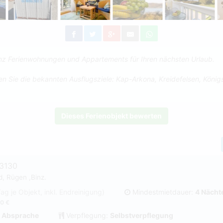
Binz Ferienwohnungen und Appartements für Ihren nächsten Urlaub.
hen Sie die bekannten Ausflugsziele: Kap-Arkona, Kreidefelsen, Königs
Dieses Ferienobjekt bewerten
#3130
d, Rügen ,Binz.
Tag je Objekt, inkl. Endreinigung)
Mindestmietdauer:
4 Nächt
0 €
 Absprache
Verpflegung:
Selbstverpflegung