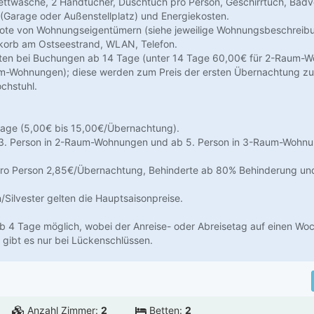
ttwäsche, 2 Handtücher, Duschtuch pro Person, Geschirrtuch, Badv
 (Garage oder Außenstellplatz) und Energiekosten.
ote von Wohnungseigentümern (siehe jeweilige Wohnungsbeschreib
dkorb am Ostseestrand, WLAN, Telefon.
ten bei Buchungen ab 14 Tage (unter 14 Tage 60,00€ für 2-Raum-
m-Wohnungen); diese werden zum Preis der ersten Übernachtung z
chstuhl.
rage (5,00€ bis 15,00€/Übernachtung).
3. Person in 2-Raum-Wohnungen und ab 5. Person in 3-Raum-Wohnun
 pro Person 2,85€/Übernachtung, Behinderte ab 80% Behinderung und
Silvester gelten die Hauptsaisonpreise.
 4 Tage möglich, wobei der Anreise- oder Abreisetag auf einen Wo
gibt es nur bei Lückenschlüssen.
Anzahl Zimmer:
2
Betten:
2