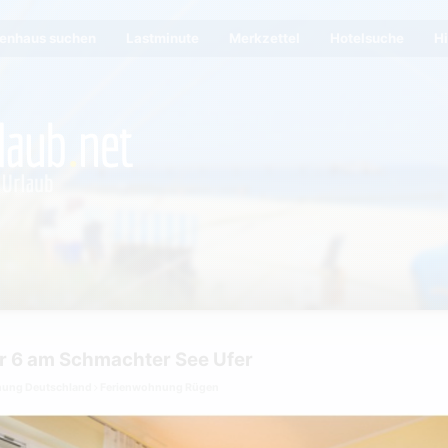
ienhaus suchen
Lastminute
Merkzettel
Hotelsuche
Hi
r 6 am Schmachter See Ufer
nung Deutschland
Ferienwohnung Rügen