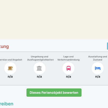
tung
Umgebung und
Lage und
Ausstattung und
ervice und Angebot
Ausflugsmöglichkeiten
Verkehrsanbindung
Zustand
n/a
n/a
n/a
n/a
Dieses Ferienobjekt bewerten
reiben