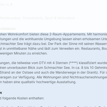
 bis zu:
2
Wanderurlaub, Strandurlaub, Sport & Aktivurlaub
CHREIBUNG
hen Wohnkomfort bieten diese 2-Raum-Appartements. Mit harmoni
chtungen und die wohltuende Umgebung lassen einen erholsamen Urla
hmachter See trägt dazu bei. Der Park der Sinne mit seinen Wasser
gt in unmittelbarer Nähe und lädt zum Verweilen ein. Restaurants, Bo
 wenigen Minuten zu erreichen.
ngen, die teilweise vom DTV mit 4 Sternen (****) klassifiziert wurd
inen unverbauten Blick zum Schmachter See. In ca. 8 bis 10 Gehmin
Strand an der Ostsee und auch die Wanderwege in der Granitz. Für 
Garagen zur Verfügung. Alle Wohnungen sind Nichtraucherwohnungen
n haben eine qualitativ hochwertige Ausstattung.
EN
nd folgende Kosten enthalten: