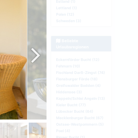
Estland (1)
Lettland (1)
Polen (12)
Schweden (3)
Beliebte
Urlaubsregionen
Eckernförder Bucht (12)
Fehmarn (10)
Fischland Darß-Zingst (74)
Flensburger Förde (18)
Greifswalder Bodden (4)
Hiddensee (3)
Kappeln/Schlei Angeln (13)
Kieler Bucht (77)
Lübecker Bucht (64)
Mecklenburger Bucht (67)
Ostsee-Westpommern (5)
Poel (4)
Rigaer Bucht (1)