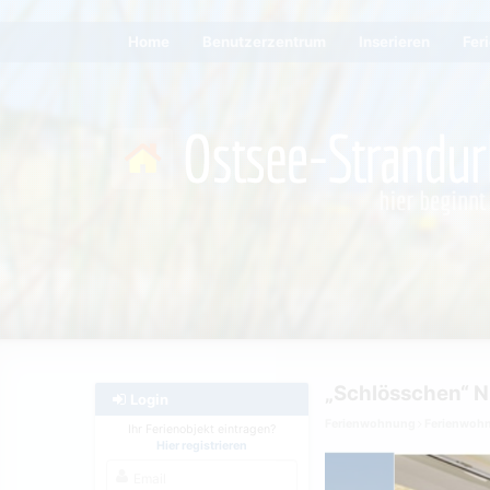
Home
Benutzerzentrum
Inserieren
Fer
„Schlösschen“ N
Login
Ferienwohnung
Ferienwoh
Ihr Ferienobjekt eintragen?
Hier registrieren