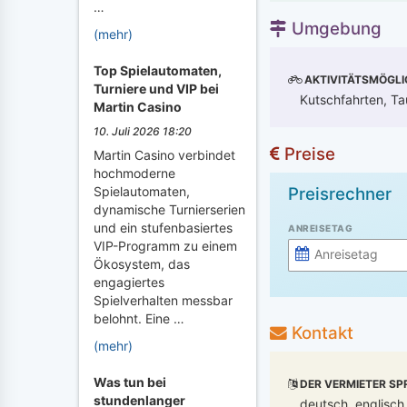
…
Umgebung
(mehr)
Top Spielautomaten,
AKTIVITÄTSMÖGLI
Turniere und VIP bei
Kutschfahrten, Ta
Martin Casino
10. Juli 2026 18:20
Preise
Martin Casino verbindet
hochmoderne
Preisrechner
Spielautomaten,
dynamische Turnierserien
und ein stufenbasiertes
ANREISETAG
VIP-Programm zu einem
Ökosystem, das
engagiertes
Spielverhalten messbar
belohnt. Eine …
Kontakt
(mehr)
Was tun bei
DER VERMIETER SP
stundenlanger
deutsch, englisch