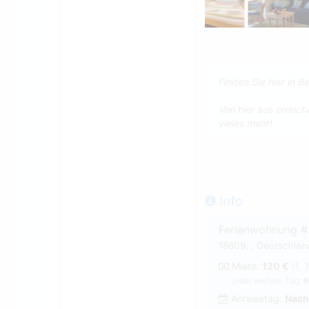
Finden Sie hier in 
Von hier aus erreic
vieles mehr!
Info
Ferienwohnung 
18609, , Deutschlan
Miete:
120 €
(1. 
jeder weitere Tag:
6
Anreisetag:
Nach