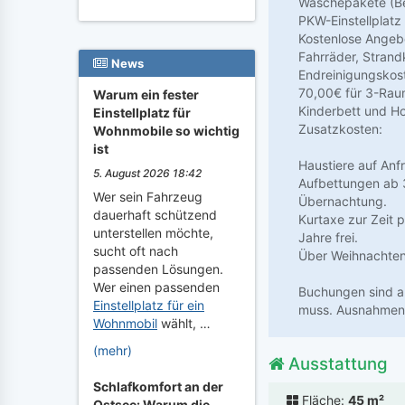
Wäschepakete (Be
PKW-Einstellplatz
Kostenlose Angeb
Fahrräder, Stran
News
Endreinigungskos
70,00€ für 3-Rau
Warum ein fester
Kinderbett und Ho
Einstellplatz für
Zusatzkosten:
Wohnmobile so wichtig
ist
Haustiere auf Anf
5. August 2026 18:42
Aufbettungen ab 
Wer sein Fahrzeug
Übernachtung.
dauerhaft schützend
Kurtaxe zur Zeit
unterstellen möchte,
Jahre frei.
sucht oft nach
Über Weihnachten/
passenden Lösungen.
Wer einen passenden
Buchungen sind ab
Einstellplatz für ein
muss. Ausnahmen 
Wohnmobil
wählt, …
(mehr)
Ausstattung
Schlafkomfort an der
Fläche:
45 m²
Ostsee: Warum die