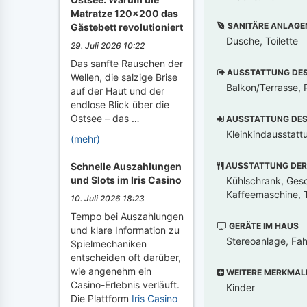
Matratze 120x200 das
SANITÄRE ANLAGE
Gästebett revolutioniert
Dusche, Toilette
29. Juli 2026 10:22
Das sanfte Rauschen der
AUSSTATTUNG DES 
Wellen, die salzige Brise
Balkon/Terrasse, 
auf der Haut und der
endlose Blick über die
Ostsee – das …
AUSSTATTUNG DES 
Kleinkindausstatt
(mehr)
AUSSTATTUNG DER
Schnelle Auszahlungen
und Slots im Iris Casino
Kühlschrank, Gesch
Kaffeemaschine, T
10. Juli 2026 18:23
Tempo bei Auszahlungen
GERÄTE IM HAUS
und klare Information zu
Stereoanlage, Fah
Spielmechaniken
entscheiden oft darüber,
wie angenehm ein
WEITERE MERKMAL
Casino-Erlebnis verläuft.
Kinder
Die Plattform
Iris Casino