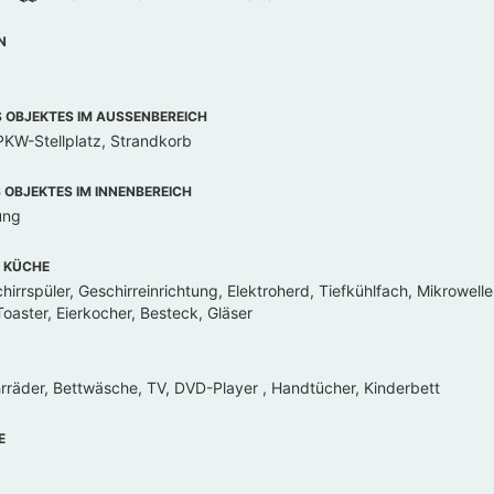
N
OBJEKTES IM AUSSENBEREICH
PKW-Stellplatz, Strandkorb
OBJEKTES IM INNENBEREICH
ung
 KÜCHE
irrspüler, Geschirreinrichtung, Elektroherd, Tiefkühlfach, Mikrowell
oaster, Eierkocher, Besteck, Gläser
rräder, Bettwäsche, TV, DVD-Player , Handtücher, Kinderbett
E