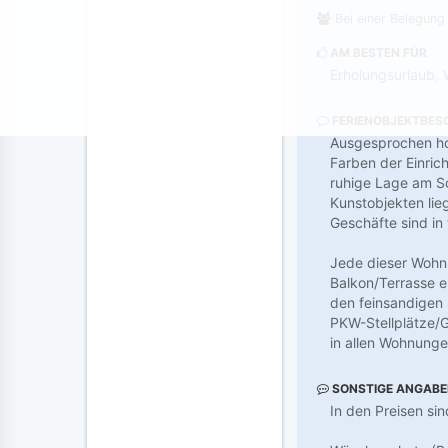
Bei einer Belegung
AM BESTEN FÜR
Erholungsurlaub, 
FERIENOBJEKTBES
Ausgesprochen ho
Farben der Einri
ruhige Lage am Sc
Kunstobjekten lie
Geschäfte sind in
Jede dieser Wohnu
Balkon/Terrasse e
den feinsandigen 
PKW-Stellplätze/
in allen Wohnunge
SONSTIGE ANGAB
In den Preisen si