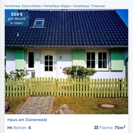
Ferienhaus Deutschland
Ferienhaus Rügen
Ferienhaus Thiessow
559 €
pro Woche
je Objekt
Haus am Dünenwald
2
Betten:
4
Fläche:
70m