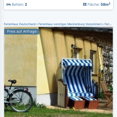
2
Betten:
2
Fläche:
58m
Ferienhaus Deutschland
Ferienhaus sonstiges Mecklenburg Vorpommern
Ferienhaus Rankendorf
Preis auf Anfrage