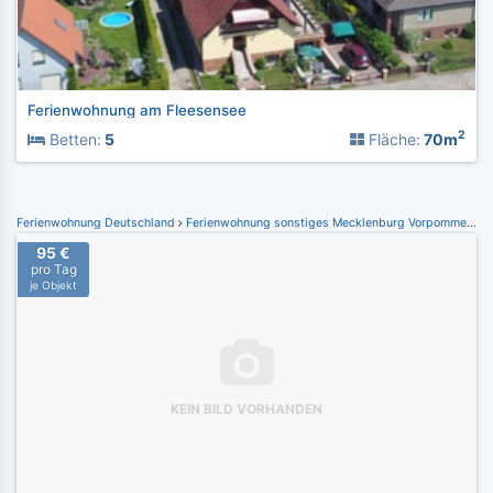
Ferienwohnung am Fleesensee
2
Betten:
5
Fläche:
70m
Ferienwohnung Deutschland
Ferienwohnung sonstiges Mecklenburg Vorpommern
F
95 €
pro Tag
je Objekt
KEIN BILD VORHANDEN