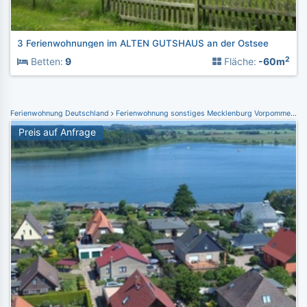
3 Ferienwohnungen im ALTEN GUTSHAUS an der Ostsee
2
Betten:
9
Fläche:
-60m
Ferienwohnung Deutschland
Ferienwohnung sonstiges Mecklenburg Vorpommern
F
Preis auf Anfrage