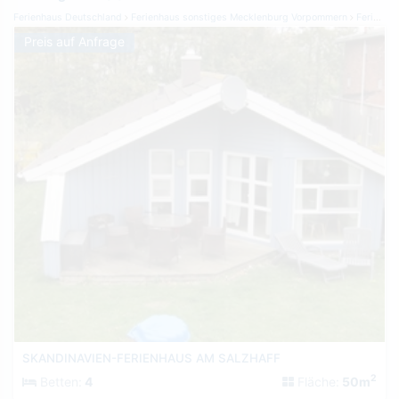
Ferienhaus Deutschland
Ferienhaus sonstiges Mecklenburg Vorpommern
Ferienhaus Stove
Preis auf Anfrage
SKANDINAVIEN-FERIENHAUS AM SALZHAFF
2
Betten:
4
Fläche:
50m