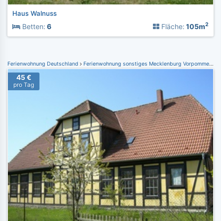
Haus Walnuss
2
Betten:
6
Fläche:
105m
Ferienwohnung Deutschland
Ferienwohnung sonstiges Mecklenburg Vorpommern
F
45 €
pro Tag