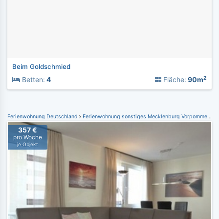
Beim Goldschmied
2
Betten:
4
Fläche:
90m
Ferienwohnung Deutschland
Ferienwohnung sonstiges Mecklenburg Vorpommern
F
357 €
pro Woche
je Objekt