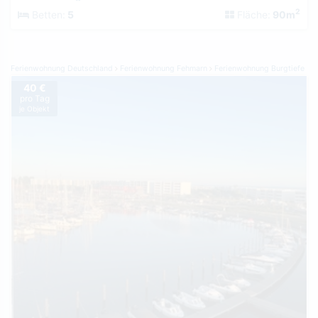
2
Betten:
5
Fläche:
90m
Ferienwohnung Deutschland
Ferienwohnung Fehmarn
Ferienwohnung Burgtiefe
40 €
pro Tag
je Objekt