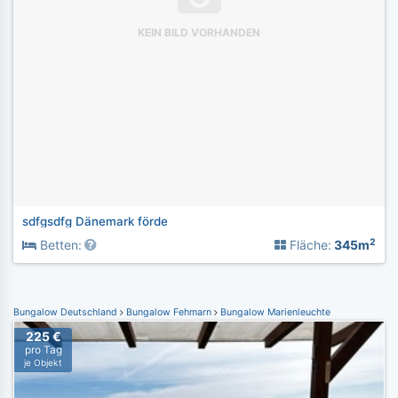
KEIN BILD VORHANDEN
sdfgsdfg Dänemark förde
2
Betten:
Fläche:
345m
Bungalow Deutschland
Bungalow Fehmarn
Bungalow Marienleuchte
225 €
pro Tag
je Objekt