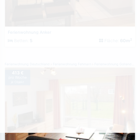
Ferienwohnung Anker
2
Betten:
5
Fläche:
60m
Ferienwohnung Deutschland
Ferienwohnung Fehmarn
Ferienwohnung Gollendorf
413 €
pro Woche
je Objekt