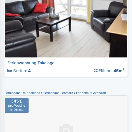
Ferienwohnung Takelage
2
Betten:
4
Fläche:
45m
Ferienhaus Deutschland
Ferienhaus Fehmarn
Ferienhaus Avendorf
345 £
pro Woche
je Objekt