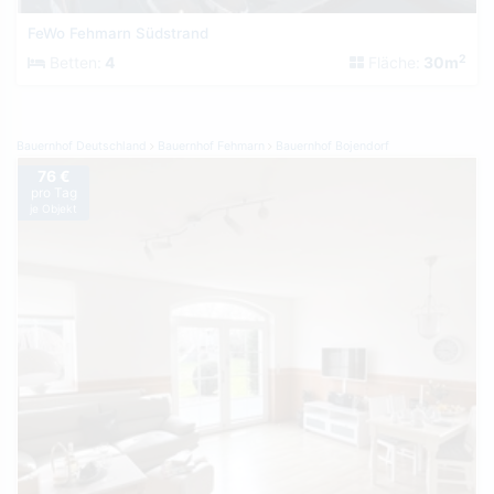
FeWo Fehmarn Südstrand
2
Betten:
4
Fläche:
30m
Bauernhof Deutschland
Bauernhof Fehmarn
Bauernhof Bojendorf
76 €
pro Tag
je Objekt