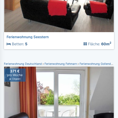
Ferienwohnung Seestern
2
Betten:
5
Fläche:
60m
Ferienwohnung Deutschland
Ferienwohnung Fehmarn
Ferienwohnung Gollendorf
371 €
pro Woche
je Objekt