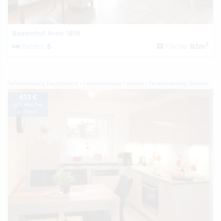
Bauernhof Anno 1856
2
Betten:
5
Fläche:
92m
Ferienwohnung Deutschland
Ferienwohnung Fehmarn
Ferienwohnung Gollendorf
413 €
pro Woche
je Objekt