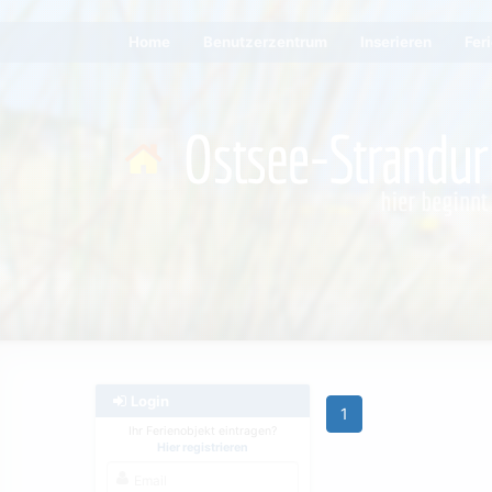
Home
Benutzerzentrum
Inserieren
Fer
Login
1
Ihr Ferienobjekt eintragen?
Hier registrieren