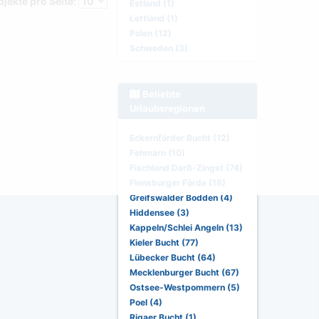
jekte pro Seite:
Estland (1)
Lettland (1)
Polen (12)
Schweden (3)
Beliebte
Urlaubsregionen
Eckernförder Bucht (12)
Fehmarn (10)
Fischland Darß-Zingst (74)
Flensburger Förde (18)
Greifswalder Bodden (4)
Hiddensee (3)
Kappeln/Schlei Angeln (13)
Kieler Bucht (77)
Lübecker Bucht (64)
Mecklenburger Bucht (67)
Ostsee-Westpommern (5)
Poel (4)
Rigaer Bucht (1)