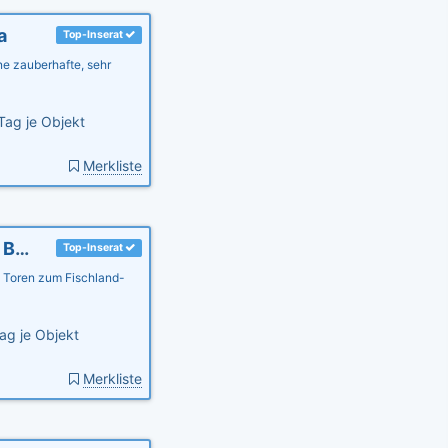
a
Top-Inserat
e zauberhafte, sehr
Tag je Objekt
Merkliste
Landhaus am Teich - Ferienhaus lila - Saaler Bodden - Ostsee
Top-Inserat
 Toren zum Fischland-
ag je Objekt
Merkliste