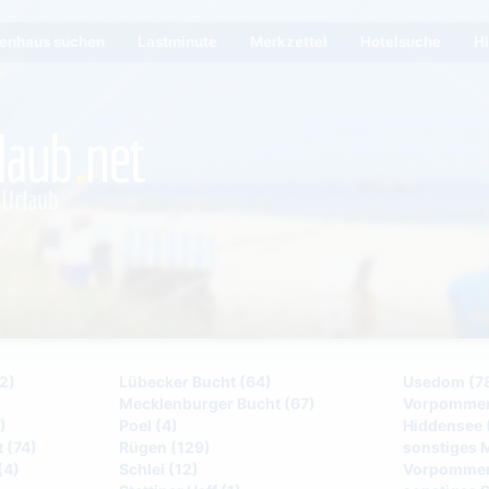
ienhaus suchen
Lastminute
Merkzettel
Hotelsuche
Hi
2)
Lübecker Bucht (64)
Usedom (7
Mecklenburger Bucht (67)
Vorpommers
)
Poel (4)
Hiddensee 
 (74)
Rügen (129)
sonstiges 
(4)
Schlei (12)
Vorpommer