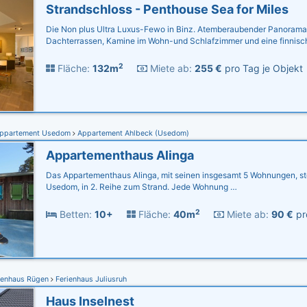
Strandschloss - Penthouse Sea for Miles
Die Non plus Ultra Luxus-Fewo in Binz. Atemberaubender Panorama
Dachterrassen, Kamine im Wohn-und Schlafzimmer und eine finnis
2
Fläche:
132m
Miete ab:
255 €
pro Tag je Objekt
ppartement Usedom
Appartement Ahlbeck (Usedom)
Appartementhaus Alinga
Das Appartementhaus Alinga, mit seinen insgesamt 5 Wohnungen, st
Usedom, in 2. Reihe zum Strand. Jede Wohnung …
2
Betten:
10+
Fläche:
40m
Miete ab:
90 €
pr
ienhaus Rügen
Ferienhaus Juliusruh
Haus Inselnest