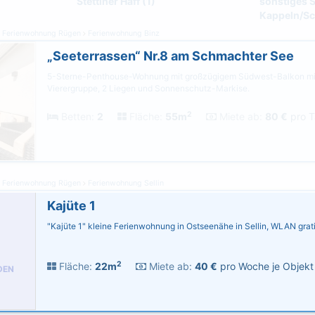
Stettiner Haff (1)
sonstiges S
Kappeln/Sc
Ferienwohnung Rügen
Ferienwohnung Binz
„Seeterrassen“ Nr.8 am Schmachter See
5-Sterne-Penthouse-Wohnung mit großzügigem Südwest-Balkon mi
Vierergruppe, 2 Liegen und Sonnenschutz-Markise.
2
Betten:
2
Fläche:
55m
Miete ab:
80 €
pro T
Ferienwohnung Rügen
Ferienwohnung Sellin
Kajüte 1
"Kajüte 1" kleine Ferienwohnung in Ostseenähe in Sellin, WLAN grat
2
Fläche:
22m
Miete ab:
40 €
pro Woche je Objekt
DEN