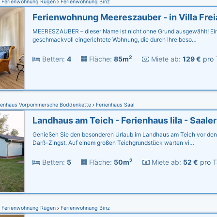
Ferienwohnung Rügen
Ferienwohnung Binz
Ferienwohnung Meereszauber - in Villa Frei
MEERESZAUBER – dieser Name ist nicht ohne Grund ausgewählt! Ein
geschmackvoll eingerichtete Wohnung, die durch Ihre beso…
2
Betten:
4
Fläche:
85m
Miete ab:
129 €
pro 
ienhaus Vorpommersche Boddenkette
Ferienhaus Saal
Genießen Sie den besonderen Urlaub im Landhaus am Teich vor den
Darß-Zingst. Auf einem großen Teichgrundstück warten vi…
2
Betten:
5
Fläche:
50m
Miete ab:
52 €
pro T
Ferienwohnung Rügen
Ferienwohnung Binz