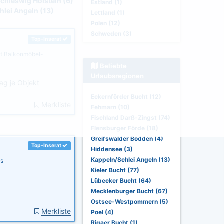
chleswig Holstein (6)
Estland (1)
hlei Angeln (13)
Lettland (1)
Polen (12)
Schweden (3)
Top-Inserat
t Balkonmöbel-
Beliebte
Urlaubsregionen
ag je Objekt
Eckernförder Bucht (12)
Merkliste
Fehmarn (10)
Fischland Darß-Zingst (74)
Flensburger Förde (18)
Greifswalder Bodden (4)
Top-Inserat
Hiddensee (3)
Kappeln/Schlei Angeln (13)
is
Kieler Bucht (77)
Lübecker Bucht (64)
Mecklenburger Bucht (67)
Ostsee-Westpommern (5)
Merkliste
Poel (4)
Rigaer Bucht (1)