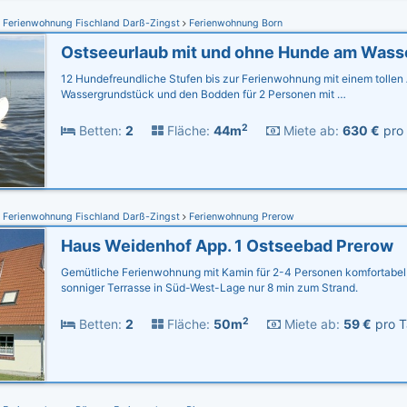
Ferienwohnung Fischland Darß-Zingst
Ferienwohnung Born
Ostseeurlaub mit und ohne Hunde am Wass
12 Hundefreundliche Stufen bis zur Ferienwohnung mit einem tollen 
Wassergrundstück und den Bodden für 2 Personen mit …
2
Betten:
2
Fläche:
44m
Miete ab:
630 €
pro 
Ferienwohnung Fischland Darß-Zingst
Ferienwohnung Prerow
Haus Weidenhof App. 1 Ostseebad Prerow
Gemütliche Ferienwohnung mit Kamin für 2-4 Personen komfortabel 
sonniger Terrasse in Süd-West-Lage nur 8 min zum Strand.
2
Betten:
2
Fläche:
50m
Miete ab:
59 €
pro T