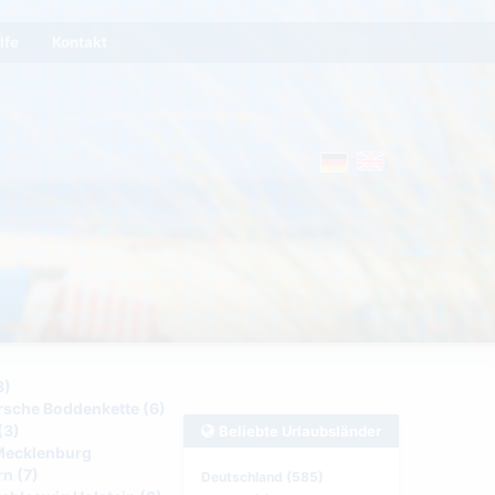
lfe
Kontakt
8)
che Boddenkette (6)
(3)
Beliebte Urlaubsländer
Mecklenburg
n (7)
Deutschland (585)