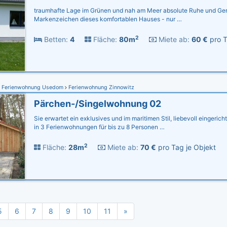
traumhafte Lage im Grünen und nah am Meer absolute Ruhe und Gem
Markenzeichen dieses komfortablen Hauses - nur …
2
Betten:
4
Fläche:
80m
Miete ab:
60 €
pro T
Ferienwohnung Usedom
Ferienwohnung Zinnowitz
Pärchen-/Singelwohnung 02
Sie erwartet ein exklusives und im maritimen Stil, liebevoll eingeric
in 3 Ferienwohnungen für bis zu 8 Personen …
2
Fläche:
28m
Miete ab:
70 €
pro Tag je Objekt
5
6
7
8
9
10
11
»