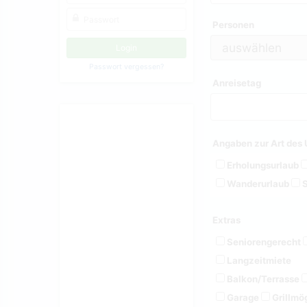
Personen
Passwort vergessen?
Anreisetag
Angaben zur Art des 
Erholungsurlaub
Wanderurlaub
S
Extras
Seniorengerecht
Langzeitmiete
Balkon/Terrasse
Garage
Grillmög