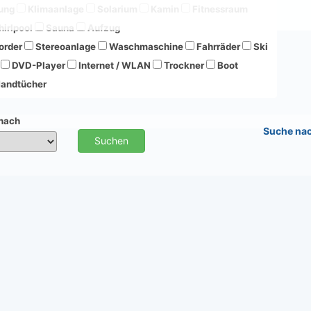
ung
Klimaanlage
Solarium
Kamin
Fitnessraum
irlpool
Sauna
Aufzug
order
Stereoanlage
Waschmaschine
Fahrräder
Ski
DVD-Player
Internet / WLAN
Trockner
Boot
andtücher
 nach
Suche na
Suchen