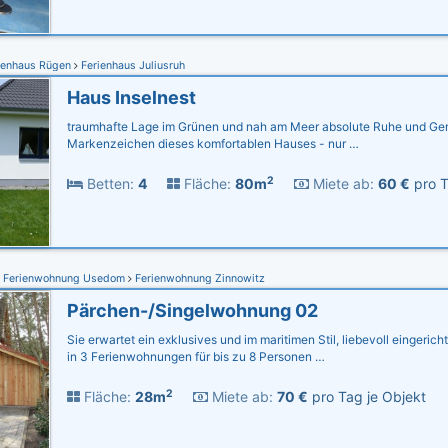
ienhaus Rügen
Ferienhaus Juliusruh
Haus Inselnest
traumhafte Lage im Grünen und nah am Meer absolute Ruhe und Gem
Markenzeichen dieses komfortablen Hauses - nur …
2
Betten:
4
Fläche:
80m
Miete ab:
60 €
pro T
Ferienwohnung Usedom
Ferienwohnung Zinnowitz
Pärchen-/Singelwohnung 02
Sie erwartet ein exklusives und im maritimen Stil, liebevoll eingeric
in 3 Ferienwohnungen für bis zu 8 Personen …
2
Fläche:
28m
Miete ab:
70 €
pro Tag je Objekt