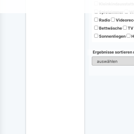
Kleinkindausstatt
Spielzimmer
Wh
Radio
Videorec
Bettwäsche
TV
Sonnenliegen
H
Ergebnisse sortieren