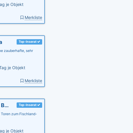
ag je Objekt
Merkliste
a
Top-Inserat
e zauberhafte, sehr
Tag je Objekt
Merkliste
Landhaus am Teich - Ferienhaus lila - Saaler Bodden - Ostsee
Top-Inserat
 Toren zum Fischland-
ag je Objekt