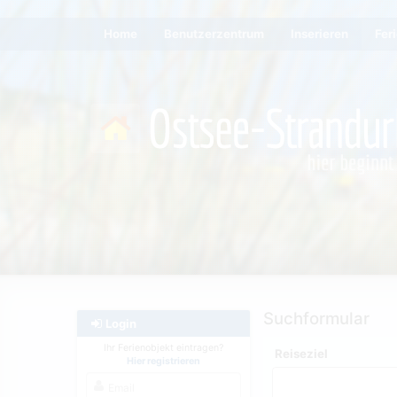
Home
Benutzerzentrum
Inserieren
Fer
Suchformular
Login
Ihr Ferienobjekt eintragen?
Reiseziel
Hier registrieren