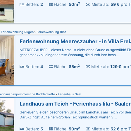
2
Betten:
2
Fläche:
50m
Miete ab:
59 €
pro T
Ferienwohnung Rügen
Ferienwohnung Binz
Ferienwohnung Meereszauber - in Villa Frei
MEERESZAUBER – dieser Name ist nicht ohne Grund ausgewählt! Ein
geschmackvoll eingerichtete Wohnung, die durch Ihre beso…
2
Betten:
4
Fläche:
85m
Miete ab:
129 €
pro 
ienhaus Vorpommersche Boddenkette
Ferienhaus Saal
Genießen Sie den besonderen Urlaub im Landhaus am Teich vor den
Darß-Zingst. Auf einem großen Teichgrundstück warten vi…
2
Betten:
5
Fläche:
50m
Miete ab:
52 €
pro T