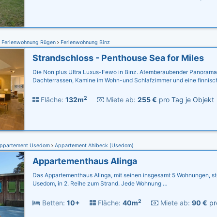
Ferienwohnung Rügen
Ferienwohnung Binz
Strandschloss - Penthouse Sea for Miles
Die Non plus Ultra Luxus-Fewo in Binz. Atemberaubender Panorama
Dachterrassen, Kamine im Wohn-und Schlafzimmer und eine finnis
2
Fläche:
132m
Miete ab:
255 €
pro Tag je Objekt
ppartement Usedom
Appartement Ahlbeck (Usedom)
Appartementhaus Alinga
Das Appartementhaus Alinga, mit seinen insgesamt 5 Wohnungen, st
Usedom, in 2. Reihe zum Strand. Jede Wohnung …
2
Betten:
10+
Fläche:
40m
Miete ab:
90 €
pr