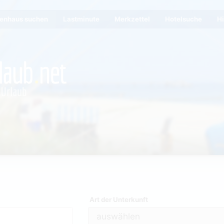
ienhaus suchen
Lastminute
Merkzettel
Hotelsuche
Hi
Art der Unterkunft