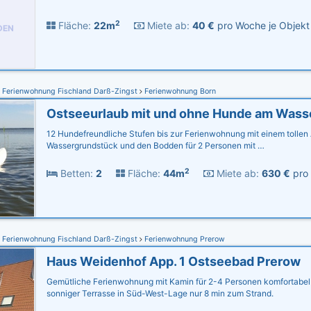
2
Fläche:
22m
Miete ab:
40 €
pro Woche je Objekt
DEN
Ferienwohnung Fischland Darß-Zingst
Ferienwohnung Born
Ostseeurlaub mit und ohne Hunde am Wass
12 Hundefreundliche Stufen bis zur Ferienwohnung mit einem tollen 
Wassergrundstück und den Bodden für 2 Personen mit …
2
Betten:
2
Fläche:
44m
Miete ab:
630 €
pro 
Ferienwohnung Fischland Darß-Zingst
Ferienwohnung Prerow
Haus Weidenhof App. 1 Ostseebad Prerow
Gemütliche Ferienwohnung mit Kamin für 2-4 Personen komfortabel 
sonniger Terrasse in Süd-West-Lage nur 8 min zum Strand.