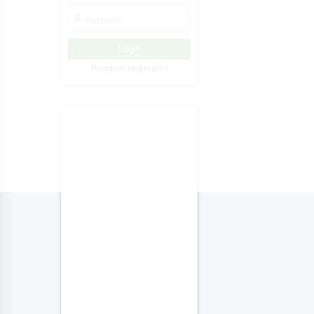
Passwort vergessen?