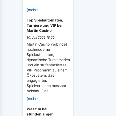
…
(mehr)
Top Spielautomaten,
Turniere und VIP bei
Martin Casino
10. Juli 2026 18:20
Martin Casino verbindet
hochmoderne
Spielautomaten,
dynamische Turnierserien
und ein stufenbasiertes
VIP-Programm zu einem
Ökosystem, das
engagiertes
Spielverhalten messbar
belohnt. Eine …
(mehr)
Was tun bei
stundenlanger