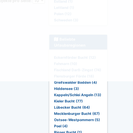
jekte pro Seite:
Estland (1)
Lettland (1)
Polen (12)
Schweden (3)
Beliebte
Urlaubsregionen
Eckernförder Bucht (12)
Fehmarn (10)
Fischland Darß-Zingst (74)
Flensburger Förde (18)
Greifswalder Bodden (4)
Hiddensee (3)
Kappeln/Schlei Angeln (13)
Kieler Bucht (77)
Lübecker Bucht (64)
Mecklenburger Bucht (67)
Ostsee-Westpommern (5)
Poel (4)
Rigaer Bucht (1)