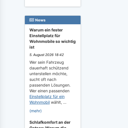
News
Warum ein fester
Einstellplatz für
Wohnmobile so wichtig
ist
5. August 2026 18:42
Wer sein Fahrzeug
dauerhaft schützend
unterstellen möchte,
sucht oft nach
passenden Lösungen.
Wer einen passenden
Einstellplatz für ein
Wohnmobil
wählt, …
(mehr)
Schlafkomfort an der
Ostsee: Warum die