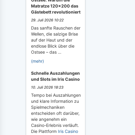
Matratze 120x200 das
Gästebett revolutioniert
29. Juli 2026 10:22
Das sanfte Rauschen der
Wellen, die salzige Brise
auf der Haut und der
endlose Blick über die
Ostsee – das …
(mehr)
Schnelle Auszahlungen
und Slots im Iris Casino
10. Juli 2026 18:23
Tempo bei Auszahlungen
und klare Information zu
Spielmechaniken
entscheiden oft darüber,
wie angenehm ein
Casino-Erlebnis verläuft.
Die Plattform
Iris Casino