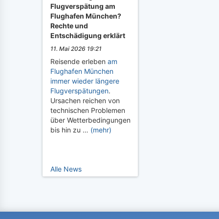
Flugverspätung am
Flughafen München?
Rechte und
Entschädigung erklärt
11. Mai 2026 19:21
Reisende erleben
am
Flughafen München
immer wieder längere
Flugverspätungen
.
Ursachen reichen von
technischen Problemen
über Wetterbedingungen
bis hin zu …
(mehr)
Alle News