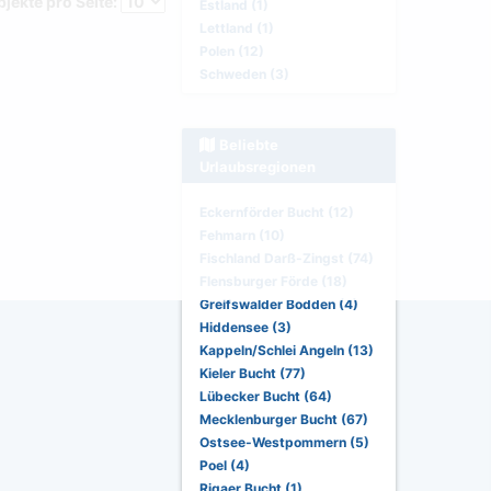
jekte pro Seite:
Estland (1)
Lettland (1)
Polen (12)
Schweden (3)
Beliebte
Urlaubsregionen
Eckernförder Bucht (12)
Fehmarn (10)
Fischland Darß-Zingst (74)
Flensburger Förde (18)
Greifswalder Bodden (4)
Hiddensee (3)
Kappeln/Schlei Angeln (13)
Kieler Bucht (77)
Lübecker Bucht (64)
Mecklenburger Bucht (67)
Ostsee-Westpommern (5)
Poel (4)
Rigaer Bucht (1)