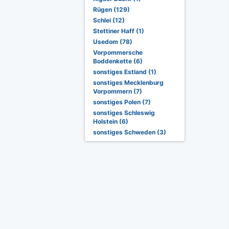
Rügen (129)
Schlei (12)
Stettiner Haff (1)
Usedom (78)
Vorpommersche
Boddenkette (6)
sonstiges Estland (1)
sonstiges Mecklenburg
Vorpommern (7)
sonstiges Polen (7)
sonstiges Schleswig
Holstein (6)
sonstiges Schweden (3)