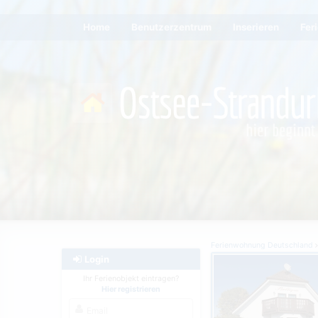
Home
Benutzerzentrum
Inserieren
Fer
Ferienwohnung Deutschland
Login
Ihr Ferienobjekt eintragen?
Hier registrieren