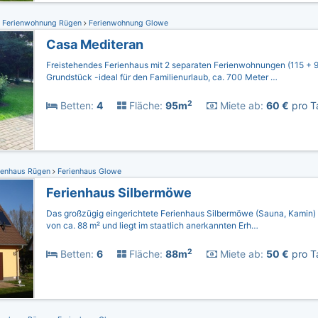
Ferienwohnung Rügen
Ferienwohnung Glowe
Casa Mediteran
Freistehendes Ferienhaus mit 2 separaten Ferienwohnungen (115 + 
Grundstück -ideal für den Familienurlaub, ca. 700 Meter …
2
Betten:
4
Fläche:
95m
Miete ab:
60 €
pro T
ienhaus Rügen
Ferienhaus Glowe
Ferienhaus Silbermöwe
Das großzügig eingerichtete Ferien­haus Silbermöwe (Sauna, Kamin)
von ca. 88 m² und liegt im staatlich anerkannten Er­h…
2
Betten:
6
Fläche:
88m
Miete ab:
50 €
pro T