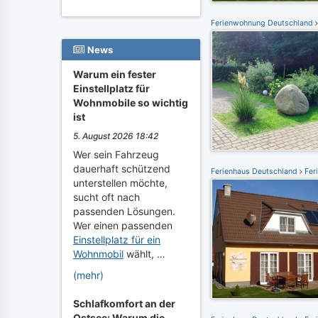
Ferienwohnung Deutschland
News
Warum ein fester
Einstellplatz für
Wohnmobile so wichtig
ist
5. August 2026 18:42
Wer sein Fahrzeug
dauerhaft schützend
Ferienhaus Deutschland
Fer
unterstellen möchte,
sucht oft nach
passenden Lösungen.
Wer einen passenden
Einstellplatz für ein
Wohnmobil
wählt, …
(mehr)
Schlafkomfort an der
Ostsee: Warum die