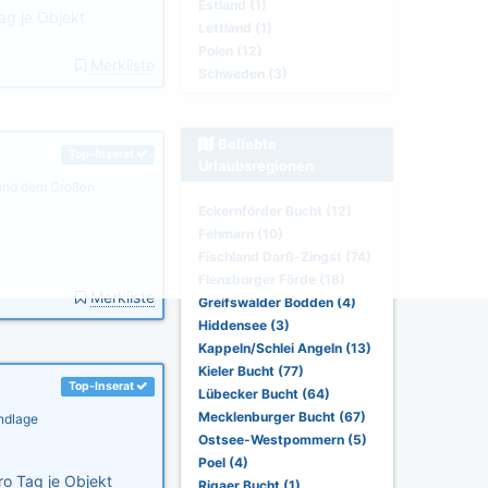
Estland (1)
ag je Objekt
Lettland (1)
Polen (12)
Merkliste
Schweden (3)
Beliebte
Top-Inserat
Urlaubsregionen
 und dem Großen
Eckernförder Bucht (12)
Fehmarn (10)
Fischland Darß-Zingst (74)
Flensburger Förde (18)
Merkliste
Greifswalder Bodden (4)
Hiddensee (3)
Kappeln/Schlei Angeln (13)
Kieler Bucht (77)
Top-Inserat
Lübecker Bucht (64)
Mecklenburger Bucht (67)
ndlage
Ostsee-Westpommern (5)
Poel (4)
o Tag je Objekt
Rigaer Bucht (1)