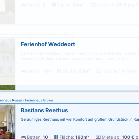
2
Betten:
2
Fläche:
54m
Miete ab:
85 €
pro T
Ferienwohnung Rügen
Ferienwohnung Glowe
Ferienhof Weddeort
Der Ferienhof Weddeort liegt am Rand von Glowe zwischen Ostsee
Jasmunder Bodden. Die direkte Lage am Naturschutzgebiet …
2
Betten:
10+
Fläche:
63m
Preis auf Anfrage
ienhaus Rügen
Ferienhaus Glowe
Bastians Reethus
Geräumiges Reethaus mit viel Komfort auf großem Grundstück in Ra
2
Betten:
10
Fläche:
160m
Miete ab:
100 €
pr