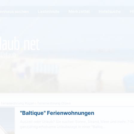
ienhaus suchen
Lastminute
Merkzettel
Hotelsuche
Hi
Ferienwohnung Rügen
Ferienwohnung Glowe
"Baltique" Ferienwohnungen
Auszeit oder Urlaub? Sie suchen Sonne, Strand, Meer und mehr...? D
ganzjährig erholsame Urlaubstage in einer "Baltiq…