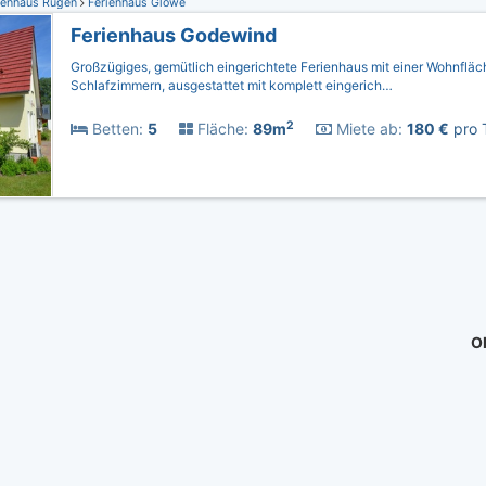
ienhaus Rügen
Ferienhaus Glowe
Ferienhaus Godewind
Großzügiges, gemütlich eingerichtete Ferienhaus mit einer Wohnfläc
Schlafzimmern, ausgestattet mit komplett eingerich…
2
Betten:
5
Fläche:
89m
Miete ab:
180 €
pro 
Ob