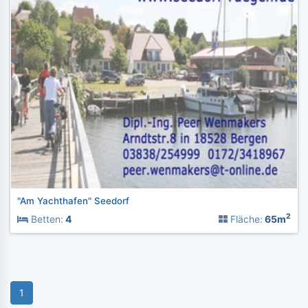
"Am Yachthafen" Seedorf
2
Betten:
4
Fläche:
65m
1