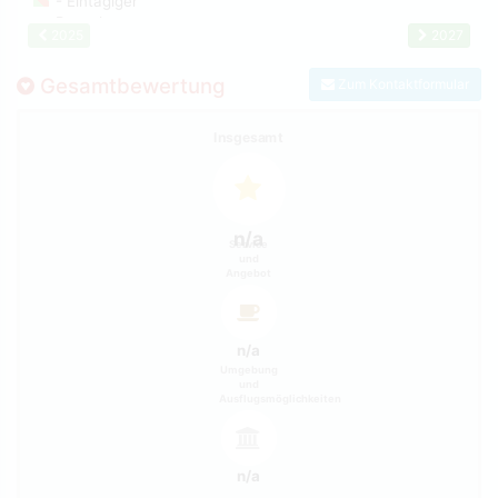
2025
2027
Gesamtbewertung
Zum Kontaktformular
Insgesamt
n/a
Service
und
Angebot
n/a
Umgebung
und
Ausflugsmöglichkeiten
n/a