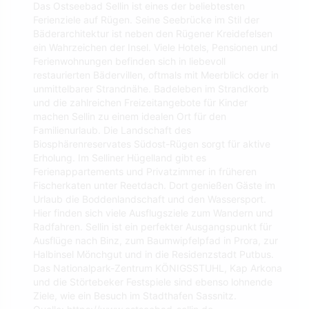
Das Ostseebad Sellin ist eines der beliebtesten
Ferienziele auf Rügen. Seine Seebrücke im Stil der
Bäderarchitektur ist neben den Rügener Kreidefelsen
ein Wahrzeichen der Insel. Viele Hotels, Pensionen und
Ferienwohnungen befinden sich in liebevoll
restaurierten Bädervillen, oftmals mit Meerblick oder in
unmittelbarer Strandnähe. Badeleben im Strandkorb
und die zahlreichen Freizeitangebote für Kinder
machen Sellin zu einem idealen Ort für den
Familienurlaub. Die Landschaft des
Biosphärenreservates Südost-Rügen sorgt für aktive
Erholung. Im Selliner Hügelland gibt es
Ferienappartements und Privatzimmer in früheren
Fischerkaten unter Reetdach. Dort genießen Gäste im
Urlaub die Boddenlandschaft und den Wassersport.
Hier finden sich viele Ausflugsziele zum Wandern und
Radfahren. Sellin ist ein perfekter Ausgangspunkt für
Ausflüge nach Binz, zum Baumwipfelpfad in Prora, zur
Halbinsel Mönchgut und in die Residenzstadt Putbus.
Das Nationalpark-Zentrum KÖNIGSSTUHL, Kap Arkona
und die Störtebeker Festspiele sind ebenso lohnende
Ziele, wie ein Besuch im Stadthafen Sassnitz.