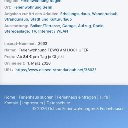
Region:
Ferienwohnung Rügen
Ort:
Ferienwohnung Sellin
Angaben zur Art des Urlaubs:
Erholungsurlaub
Wanderurlaub
Strandurlaub
Stadt und Kultururlaub
Ausstattung:
Balkon/Terrasse
Garage
Aufzug
Radio
Stereoanlage
TV
Internet / WLAN
Inserat-Nummer:
3663
Name:
Ferienwohnung FEWO AM HOCHUFER
Preis:
Ab
84 €
pro Tag je Objekt
Online seit:
1. März 2020
URL:
https://www.ostsee-strandurlaub.net/3663/
Home
|
Ferienhaus suchen
|
Ferienhaus eintragen
|
Hilfe
|
Kontakt
|
Impressum
|
Datenschutz
© 2026 Ostsee Ferienwohnungen & Ferienhäuser