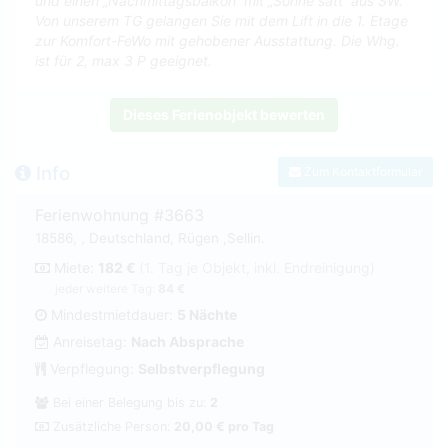
und einen „Nachmittagsbalkon“ mit „Sonne satt“ aus SW.
Von unserem TG gelangen Sie mit dem Lift in die 1. Etage
zur Komfort-FeWo mit gehobener Ausstattung. Die Whg.
ist für 2, max 3 P geeignet.
Dieses Ferienobjekt bewerten
Info
Zum Kontaktformular
Ferienwohnung #3663
18586, , Deutschland, Rügen ,Sellin.
Miete:
182 €
(1. Tag je Objekt, inkl. Endreinigung)
jeder weitere Tag:
84 €
Mindestmietdauer:
5 Nächte
Anreisetag:
Nach Absprache
Verpflegung:
Selbstverpflegung
Bei einer Belegung bis zu:
2
Zusätzliche Person:
20,00 € pro Tag