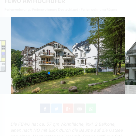
FEWO AM HOCHUFER
Ferienwohnung
Ferienwohnung Deutschland
Ferienwohnung Rügen
Die FEWO hat ca. 57 qm Wohnfläche, inkl. 2 Balkone,
einen nach NO mit Blick durch die Bäume auf die Ostsee