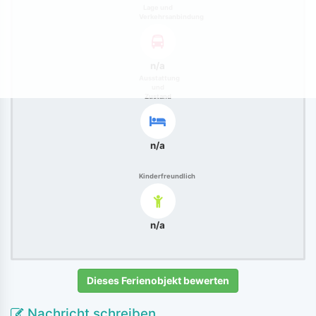
Lage und
Verkehrsanbindung
n/a
Ausstattung
und
Zustand
n/a
Kinderfreundlich
n/a
Dieses Ferienobjekt bewerten
Nachricht schreiben