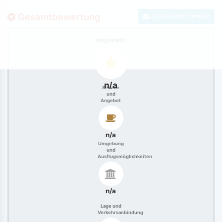
Gesamtbewertung
Zum Kontaktformular
Insgesamt
n/a
Service
und
Angebot
n/a
Umgebung
und
Ausflugsmöglichkeiten
n/a
Lage und
Verkehrsanbindung