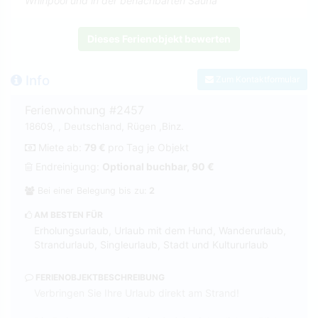
Whirlpool und in der benachbarten Sauna
Dieses Ferienobjekt bewerten
Info
Zum Kontaktformular
Ferienwohnung #2457
18609, , Deutschland, Rügen ,Binz.
Miete ab:
79 €
pro Tag je Objekt
Endreinigung:
Optional buchbar, 90 €
Bei einer Belegung bis zu:
2
AM BESTEN FÜR
Erholungsurlaub, Urlaub mit dem Hund, Wanderurlaub,
Strandurlaub, Singleurlaub, Stadt und Kultururlaub
FERIENOBJEKTBESCHREIBUNG
Verbringen Sie Ihre Urlaub direkt am Strand!