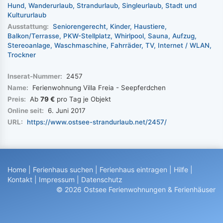
Hund
Wanderurlaub
Strandurlaub
Singleurlaub
Stadt und
Kultururlaub
Ausstattung:
Seniorengerecht
Kinder
Haustiere
Balkon/Terrasse
PKW-Stellplatz
Whirlpool
Sauna
Aufzug
Stereoanlage
Waschmaschine
Fahrräder
TV
Internet / WLAN
Trockner
Inserat-Nummer:
2457
Name:
Ferienwohnung Villa Freia - Seepferdchen
Preis:
Ab
79 €
pro Tag je Objekt
Online seit:
6. Juni 2017
URL:
https://www.ostsee-strandurlaub.net/2457/
Home
|
Ferienhaus suchen
|
Ferienhaus eintragen
|
Hilfe
|
Kontakt
|
Impressum
|
Datenschutz
© 2026 Ostsee Ferienwohnungen & Ferienhäuser