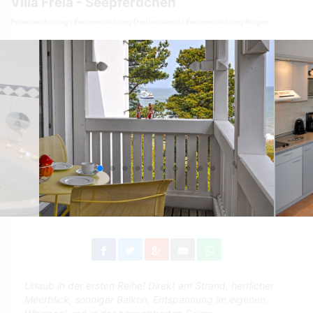
Villa Freia - Seepferdchen
Ferienwohnung
Ferienwohnung Deutschland
Ferienwohnung Rügen
Urlaub in der ersten Reihe! Direkt am Strand, herrlicher
Meerblick, sonniger Balkon, Entspannung im eigenen