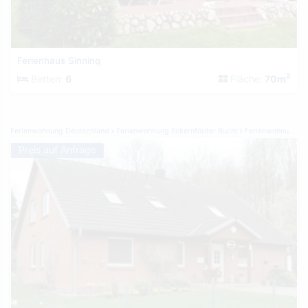
Ferienhaus Sinning
2
Betten:
6
Fläche:
70m
Ferienwohnung Deutschland
Ferienwohnung Eckernförder Bucht
Ferienwohnung Noer
Preis auf Anfrage