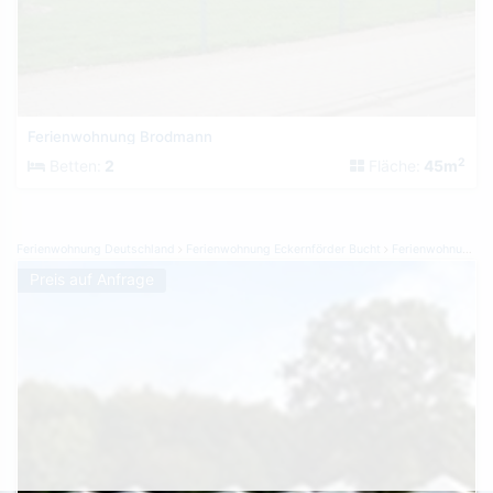
Ferienwohnung Brodmann
2
Betten:
2
Fläche:
45m
Ferienwohnung Deutschland
Ferienwohnung Eckernförder Bucht
Ferienwohnung Windeby
Preis auf Anfrage