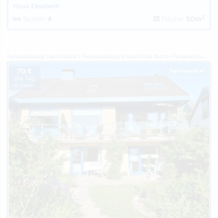
Haus Elisabeth
2
Betten:
4
Fläche:
50m
Ferienwohnung Deutschland
Ferienwohnung Eckernförder Bucht
Ferienwohnung Schwedeneck
70 €
Top-Inserat
pro Tag
je Objekt