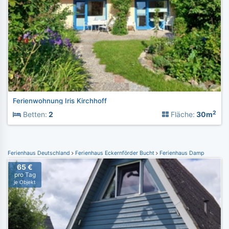
Ferienwohnung Iris Kirchhoff
2
Betten:
2
Fläche:
30m
Ferienhaus Deutschland
Ferienhaus Eckernförder Bucht
Ferienhaus Damp
65 €
pro Tag
je Objekt