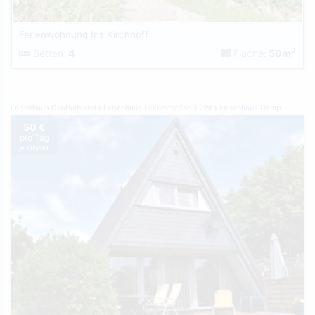
Ferienwohnung Iris Kirchhoff
2
Betten:
4
Fläche:
50m
Ferienhaus Deutschland
Ferienhaus Eckernförder Bucht
Ferienhaus Damp
50 €
pro Tag
je Objekt