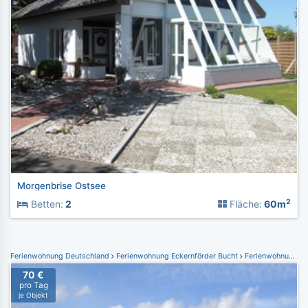
Morgenbrise Ostsee
2
Betten:
2
Fläche:
60m
Ferienwohnung Deutschland
Ferienwohnung Eckernförder Bucht
Ferienwohnung Eckernförde
70 €
pro Tag
je Objekt