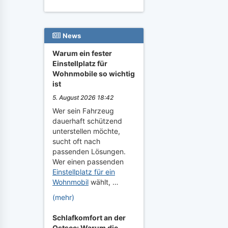
News
Warum ein fester
Einstellplatz für
Wohnmobile so wichtig
ist
5. August 2026 18:42
Wer sein Fahrzeug
dauerhaft schützend
unterstellen möchte,
sucht oft nach
passenden Lösungen.
Wer einen passenden
Einstellplatz für ein
Wohnmobil
wählt, …
(mehr)
Schlafkomfort an der
Ostsee: Warum die