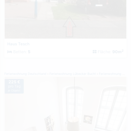
Haus Tesch
2
Betten:
5
Fläche:
90m
Ferienwohnung Deutschland
Ferienwohnung Lübecker Bucht
Ferienwohnung Altenkrempe
225 €
pro Tag
je Objekt