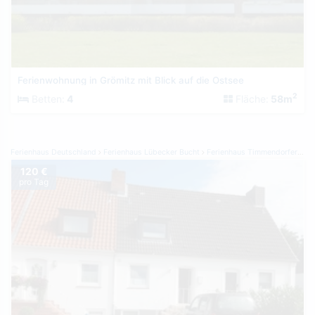
Ferienwohnung in Grömitz mit Blick auf die Ostsee
2
Betten:
4
Fläche:
58m
Ferienhaus Deutschland
Ferienhaus Lübecker Bucht
Ferienhaus Timmendorfer Strand
120 €
pro Tag