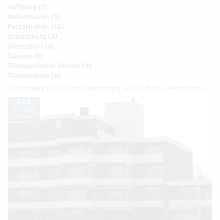
Haffkrug (1)
Kellenhusen (5)
Pelzerhaken (12)
Scharbeutz (4)
Sierksdorf (3)
Süssau (1)
Timmendorfer Strand (4)
Travemünde (6)
Ferienwohnung Deutschland
Ferienwohnung Lübecker Bucht
Ferienwohnung Grömitz
44 €
pro Tag
je Objekt