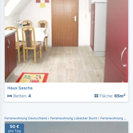
Haus Sascha
2
Betten:
4
Fläche:
65m
Ferienwohnung Deutschland
Ferienwohnung Lübecker Bucht
Ferienwohnung Haffkrug
50 €
pro Tag