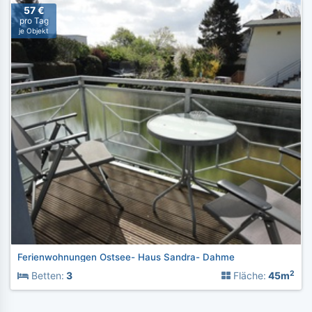
57 €
pro Tag
je Objekt
Ferienwohnungen Ostsee- Haus Sandra- Dahme
2
Betten:
3
Fläche:
45m