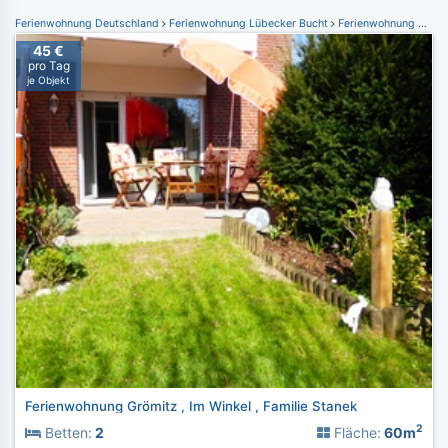
Ferienwohnung Deutschland
Ferienwohnung Lübecker Bucht
Ferienwohnung Grömitz
45 €
pro Tag
je Objekt
Ferienwohnung Grömitz , Im Winkel , Familie Stanek
2
Betten:
2
Fläche:
60m