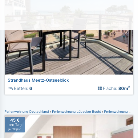
Strandhaus Meetz-Ostseeblick
2
Betten:
6
Fläche:
80m
Ferienwohnung Deutschland
Ferienwohnung Lübecker Bucht
Ferienwohnung Kellenhusen
45 €
pro Tag
je Objekt