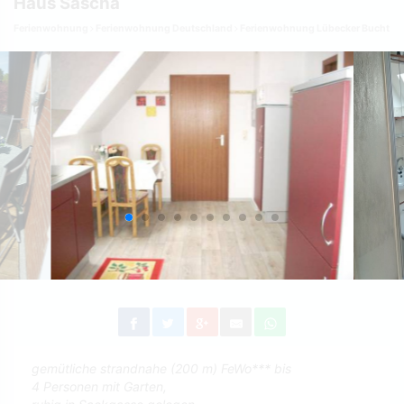
Haus Sascha
Ferienwohnung
Ferienwohnung Deutschland
Ferienwohnung Lübecker Bucht
gemütliche strandnahe (200 m) FeWo*** bis
4 Personen mit Garten,