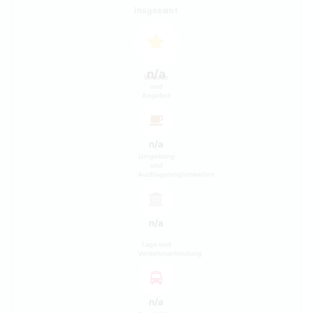
Insgesamt
n/a
Service
und
Angebot
n/a
Umgebung
und
Ausflugsmöglichkeiten
n/a
Lage und
Verkehrsanbindung
n/a