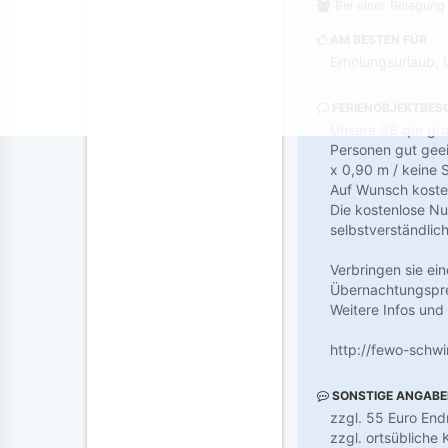
Bei einer Belegung
AM BESTEN FÜR
Erholungsurlaub, 
FERIENOBJEKTBES
Unsere 38 qm groß
Personen gut geei
x 0,90 m / keine 
Auf Wunsch kost
Die kostenlose Nu
selbstverständlich
Verbringen sie ei
Übernachtungsprei
Weitere Infos und
http://fewo-schw
SONSTIGE ANGAB
zzgl. 55 Euro End
zzgl. ortsübliche