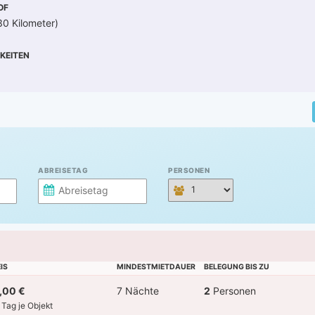
OF
30 Kilometer)
KEITEN
ABREISETAG
PERSONEN
IS
MINDESTMIETDAUER
BELEGUNG BIS ZU
,00 €
7 Nächte
2
Personen
 Tag je Objekt