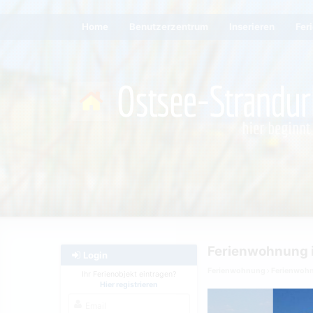
Home
Benutzerzentrum
Inserieren
Fer
Ferienwohnung 
Login
Ferienwohnung
Ferienwoh
Ihr Ferienobjekt eintragen?
Hier registrieren