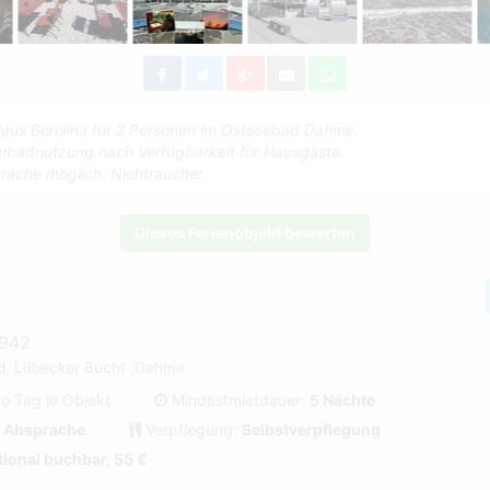
aus Berolina für 2 Personen im Ostseebad Dahme.
badnutzung nach Verfügbarkeit für Hausgäste.
rache möglich. Nichtraucher.
Dieses Ferienobjekt bewerten
#942
nd, Lübecker Bucht ,Dahme.
ro Tag je Objekt
Mindestmietdauer:
5 Nächte
 Absprache
Verpflegung:
Selbstverpflegung
ional buchbar, 55 €