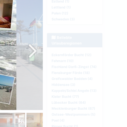
Estland (1)
Lettland (1)
Polen (12)
Schweden (3)
Beliebte
Urlaubsregionen
Eckernförder Bucht (12)
Fehmarn (10)
Fischland Darß-Zingst (74)
Flensburger Förde (18)
Greifswalder Bodden (4)
Hiddensee (3)
Kappeln/Schlei Angeln (13)
Kieler Bucht (77)
Lübecker Bucht (64)
Mecklenburger Bucht (67)
Ostsee-Westpommern (5)
Poel (4)
Rigaer Bucht (1)