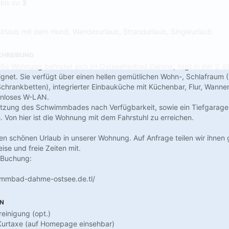
 bis zu:
2
Urlaub mit dem Hund, Wanderurlaub, Strandurlaub, Singleurlaub
CHREIBUNG
e Wohnung befindet sich im Ostseeheilbad Dahme, liegt in der 2. Et
gnet. Sie verfügt über einen hellen gemütlichen Wohn-, Schlafraum 
Schrankbetten), integrierter Einbauküche mit Küchenbar, Flur, Wann
enloses W-LAN.
tzung des Schwimmbades nach Verfügbarkeit, sowie ein Tiefgaragen
. Von hier ist die Wohnung mit dem Fahrstuhl zu erreichen.
nen schönen Urlaub in unserer Wohnung. Auf Anfrage teilen wir ihnen
se und freie Zeiten mit.
 Buchung:
immbad-dahme-ostsee.de.tl/
EN
reinigung (opt.)
 Kurtaxe (auf Homepage einsehbar)