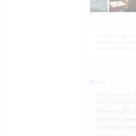
Ferienwohnung im H
Kostenlose Schwimm
Ein Hund nach Absp
Info
Ferienwohnung 
23747, , Deutschla
Miete ab:
45 €
p
Anreisetag:
Nach
Endreinigung:
Opt