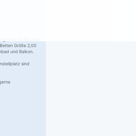
age und ist für zwei
(Betten Größe 2,00
enbad und Balkon.
stellplatz sind
 gerne