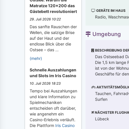
Matratze 120x200 das
GERÄTE IM HAUS
Gästebett revolutioniert
Radio, Waschmasc
29. Juli 2026 10:22
Das sanfte Rauschen der
Wellen, die salzige Brise
Umgebung
auf der Haut und der
endlose Blick über die
Ostsee – das …
BESCHREIBUNG DE
Das Ostseebad Dah
(mehr)
Die 1,5 km lange 
ist von der Wohnu
Schnelle Auszahlungen
Geschäfte für den 
und Slots im Iris Casino
10. Juli 2026 18:23
AKTIVITÄTSMÖGLI
Tempo bei Auszahlungen
Tauchen, Fahrradv
und klare Information zu
Surfen
Spielmechaniken
entscheiden oft darüber,
NÄCHSTER FLUGHA
wie angenehm ein
Lübeck
Casino-Erlebnis verläuft.
Die Plattform
Iris Casino