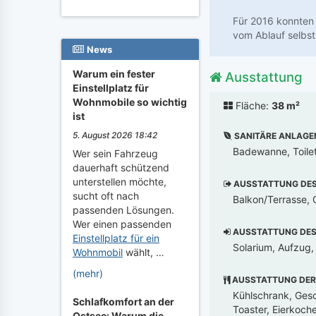
Für 2016 konnten 
vom Ablauf selbst
News
Warum ein fester
Ausstattung
Einstellplatz für
Wohnmobile so wichtig
Fläche:
38 m²
ist
5. August 2026 18:42
SANITÄRE ANLAGE
Badewanne, Toile
Wer sein Fahrzeug
dauerhaft schützend
unterstellen möchte,
AUSSTATTUNG DES 
sucht oft nach
Balkon/Terrasse, 
passenden Lösungen.
Wer einen passenden
AUSSTATTUNG DES 
Einstellplatz für ein
Solarium, Aufzug
Wohnmobil
wählt, …
(mehr)
AUSSTATTUNG DER
Kühlschrank, Gesc
Schlafkomfort an der
Toaster, Eierkoche
Ostsee: Warum die