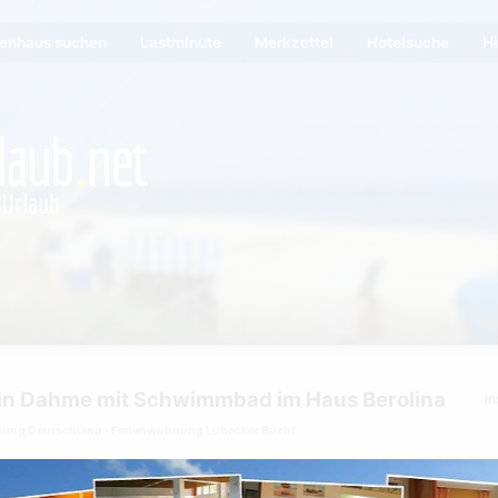
ienhaus suchen
Lastminute
Merkzettel
Hotelsuche
Hi
in Dahme mit Schwimmbad im Haus Berolina
In
nung Deutschland
Ferienwohnung Lübecker Bucht