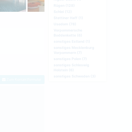
Rügen (128)
Schlei (12)
Stettiner Haff (1)
Usedom (78)
Vorpommersche
Boddenkette (6)
sonstiges Estland (1)
sonstiges Mecklenburg
Vorpommern (7)
sonstiges Polen (7)
sonstiges Schleswig
Holstein (6)
sonstiges Schweden (3)
Zum Kontaktformular