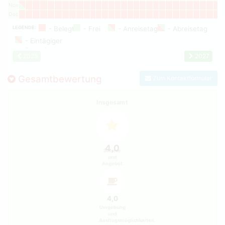
Nov
Dec
LEGENDE:
2025
2027
Gesamtbewertung
Zum Kontaktformular
Insgesamt
4,0
Service
und
Angebot
4,0
Umgebung
und
Ausflugsmöglichkeiten