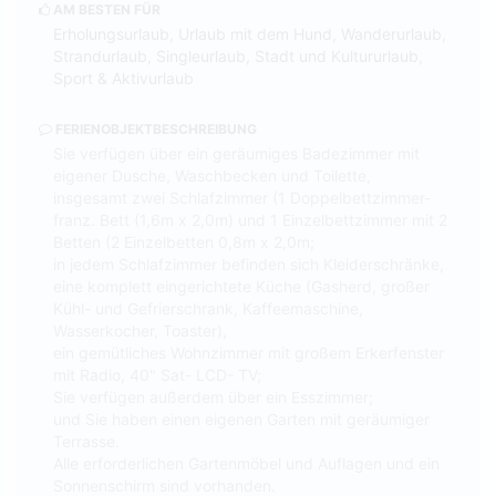
AM BESTEN FÜR
Erholungsurlaub, Urlaub mit dem Hund, Wanderurlaub,
Strandurlaub, Singleurlaub, Stadt und Kultururlaub,
Sport & Aktivurlaub
FERIENOBJEKTBESCHREIBUNG
Sie verfügen über ein geräumiges Badezimmer mit
eigener Dusche, Waschbecken und Toilette,
insgesamt zwei Schlafzimmer (1 Doppelbettzimmer-
franz. Bett (1,6m x 2,0m) und 1 Einzelbettzimmer mit 2
Betten (2 Einzelbetten 0,8m x 2,0m;
in jedem Schlafzimmer befinden sich Kleiderschränke,
eine komplett eingerichtete Küche (Gasherd, großer
Kühl- und Gefrierschrank, Kaffeemaschine,
Wasserkocher, Toaster),
ein gemütliches Wohnzimmer mit großem Erkerfenster
mit Radio, 40" Sat- LCD- TV;
Sie verfügen außerdem über ein Esszimmer;
und Sie haben einen eigenen Garten mit geräumiger
Terrasse.
Alle erforderlichen Gartenmöbel und Auflagen und ein
Sonnenschirm sind vorhanden.