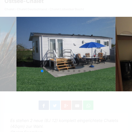
Ostsee-Chalet
Chalet
Chalet Deutschland
Chalet Lübecker Bucht
Es stehen 2 neue (BJ 12) komplett eingerichtete Chalets
(40qm) zur Wahl.