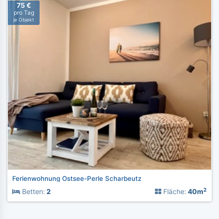
75 €
pro Tag
je Objekt
Ferienwohnung Ostsee-Perle Scharbeutz
2
Betten:
2
Fläche:
40m