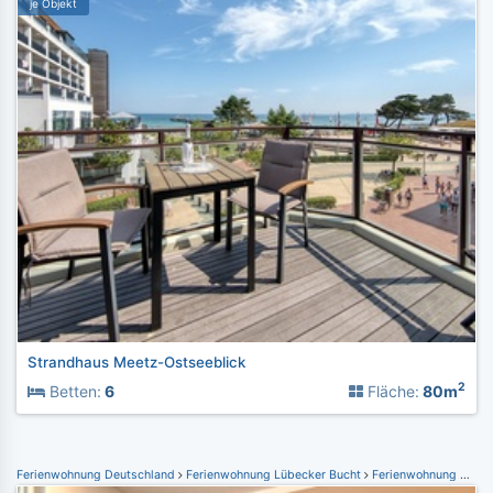
je Objekt
Strandhaus Meetz-Ostseeblick
2
Betten:
6
Fläche:
80m
Ferienwohnung Deutschland
Ferienwohnung Lübecker Bucht
Ferienwohnung Scharbeutz