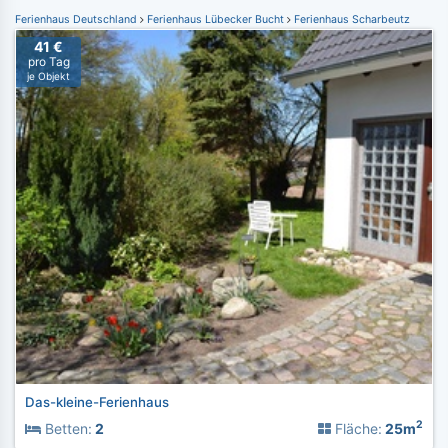
Ferienhaus Deutschland
Ferienhaus Lübecker Bucht
Ferienhaus Scharbeutz
41 €
pro Tag
je Objekt
Das-kleine-Ferienhaus
2
Betten:
2
Fläche:
25m