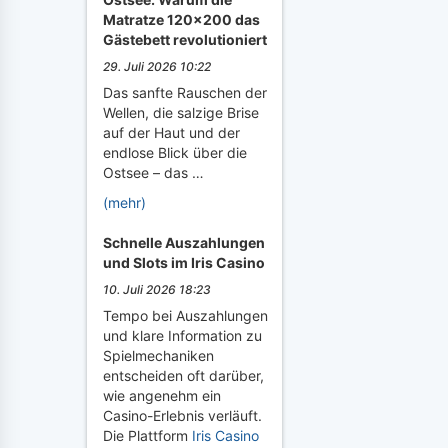
Matratze 120x200 das
Gästebett revolutioniert
29. Juli 2026 10:22
Das sanfte Rauschen der
Wellen, die salzige Brise
auf der Haut und der
endlose Blick über die
Ostsee – das …
(mehr)
Schnelle Auszahlungen
und Slots im Iris Casino
10. Juli 2026 18:23
Tempo bei Auszahlungen
und klare Information zu
Spielmechaniken
entscheiden oft darüber,
wie angenehm ein
Casino-Erlebnis verläuft.
Die Plattform
Iris Casino