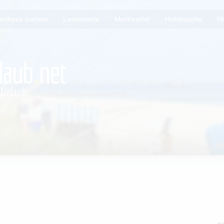
ienhaus suchen
Lastminute
Merkzettel
Hotelsuche
Hi