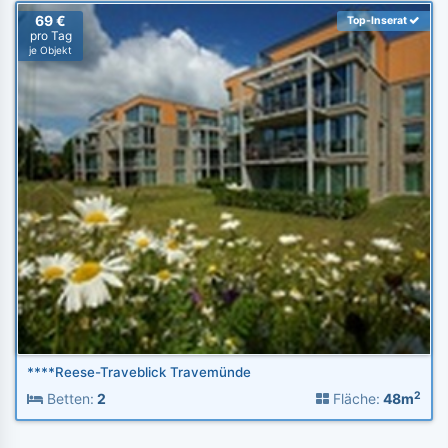
69 €
Top-Inserat
pro Tag
je Objekt
****Reese-Traveblick Travemünde
2
Betten:
2
Fläche:
48m