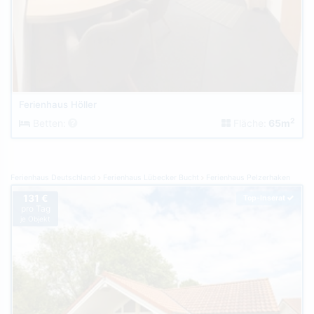
Ferienhaus Höller
2
Betten:
Fläche:
65m
Ferienhaus Deutschland
Ferienhaus Lübecker Bucht
Ferienhaus Pelzerhaken
131 €
Top-Inserat
pro Tag
je Objekt