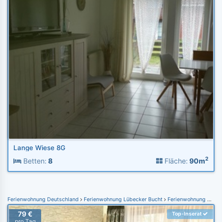
Lange Wiese 8G
2
Betten:
8
Fläche:
90m
Ferienwohnung Deutschland
Ferienwohnung Lübecker Bucht
Ferienwohnung Scharbeutz
79 €
Top-Inserat
pro Tag