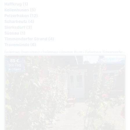
Haffkrug (1)
Kellenhusen (5)
Pelzerhaken (12)
Scharbeutz (4)
Sierksdorf (3)
Süssau (1)
Timmendorfer Strand (4)
Travemünde (6)
Ferienhaus Deutschland
Ferienhaus Lübecker Bucht
Ferienhaus Timmendorfer Strand
85 €
Top-Inserat
pro Tag
je Objekt