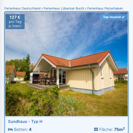
Ferienhaus Deutschland
Ferienhaus Lübecker Bucht
Ferienhaus Pelzerhaken
127 €
Top-Inserat
pro Tag
je Objekt
Sundhaus - Typ H
2
Betten:
4
Fläche:
75m