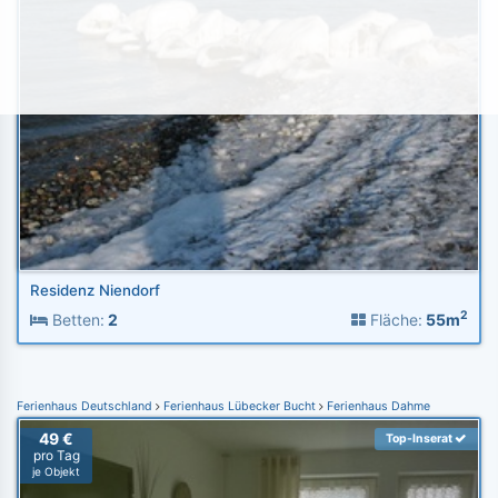
Residenz Niendorf
2
Betten:
2
Fläche:
55m
Ferienhaus Deutschland
Ferienhaus Lübecker Bucht
Ferienhaus Dahme
49 €
Top-Inserat
pro Tag
je Objekt