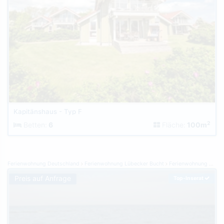
Kapitänshaus - Typ F
2
Betten:
6
Fläche:
100m
Ferienwohnung Deutschland
Ferienwohnung Lübecker Bucht
Ferienwohnung Timmendorfer Strand
Preis auf Anfrage
Top-Inserat