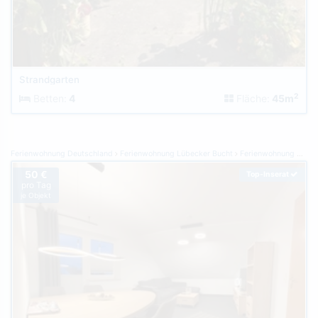
Strandgarten
2
Betten:
4
Fläche:
45m
Ferienwohnung Deutschland
Ferienwohnung Lübecker Bucht
Ferienwohnung Grömitz
50 €
Top-Inserat
pro Tag
je Objekt