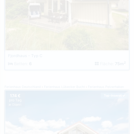
Fjordhaus - Typ C
2
Betten:
6
Fläche:
75m
Ferienhaus Deutschland
Ferienhaus Lübecker Bucht
Ferienhaus Pelzerhaken
174 €
Top-Inserat
pro Tag
je Objekt