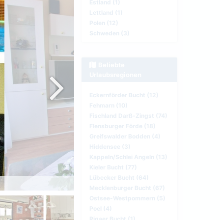
Estland (1)
Lettland (1)
Polen (12)
Schweden (3)
Beliebte
Urlaubsregionen
Eckernförder Bucht (12)
Fehmarn (10)
Fischland Darß-Zingst (74)
Flensburger Förde (18)
Greifswalder Bodden (4)
Hiddensee (3)
Kappeln/Schlei Angeln (13)
Kieler Bucht (77)
Lübecker Bucht (64)
Wohnbereich
Mecklenburger Bucht (67)
Ostsee-Westpommern (5)
Poel (4)
Rigaer Bucht (1)