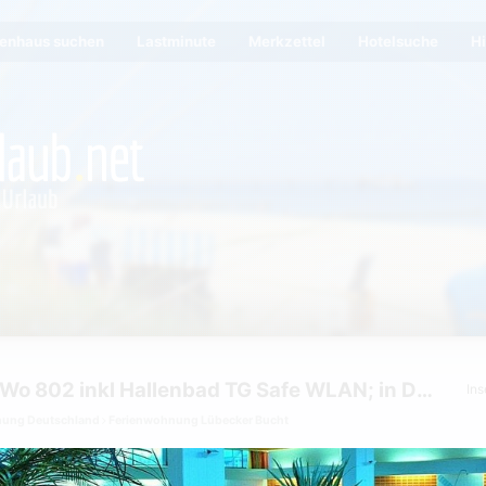
ienhaus suchen
Lastminute
Merkzettel
Hotelsuche
Hi
Haus Berolina FeWo 802 inkl Hallenbad TG Safe WLAN; in Dahme
Ins
nung Deutschland
Ferienwohnung Lübecker Bucht