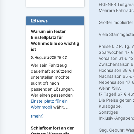
EIGENER Tiefgarag
Mehrere Fahrradrä
News
Großer möblierter
Warum ein fester
Viele Stammgäste
Einstellplatz für
Wohnmobile so wichtig
Preise f. 2 P. Tg.
ist
Sparwochen 47 €
5. August 2026 18:42
Vorsaison 61 € 42
Zwischensaison 6
Wer sein Fahrzeug
Hochsaison 88 € 
dauerhaft schützend
Nachsaison 65 €
unterstellen möchte,
Nebensaison 47 €
sucht oft nach
Weihn./Silv.
passenden Lösungen.
(7 Tage!) 67 € 46
Wer einen passenden
Die Preise gelten 
Einstellplatz für ein
Kurabgabe.
Wohnmobil
wählt, …
Sonstiges
(mehr)
Inklusiv-Angaben:
Schlafkomfort an der
Geg. Gebühr: Was
Ostsee: Warum die