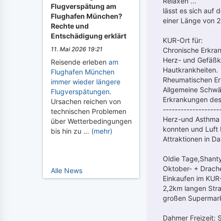
Relaxen ...
Flugverspätung am
lässt es sich auf
Flughafen München?
einer Länge von 2
Rechte und
Entschädigung erklärt
KUR-Ort für:
11. Mai 2026 19:21
Chronische Erkra
Herz- und Gefäßk
Reisende erleben
am
Hautkrankheiten.
Flughafen München
Rheumatischen Er
immer wieder längere
Allgemeine Schw
Flugverspätungen
.
Erkrankungen des
Ursachen reichen von
-------------------
technischen Problemen
Herz-und Asthma k
über Wetterbedingungen
konnten und Luft
bis hin zu …
(mehr)
Attraktionen in D
Oldie Tage,Shant
Oktober- + Drach
Alle News
Einkaufen im KUR-
2,2km langen Str
großen Supermark
Dahmer Freizeit: 