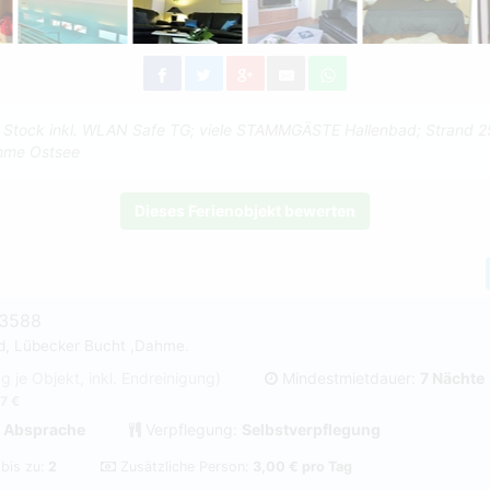
tock inkl. WLAN Safe TG; viele STAMMGÄSTE Hallenbad; Strand 2
hme Ostsee
Dieses Ferienobjekt bewerten
#3588
nd, Lübecker Bucht ,Dahme.
ag je Objekt, inkl. Endreinigung)
Mindestmietdauer:
7 Nächte
7 €
 Absprache
Verpflegung:
Selbstverpflegung
 bis zu:
2
Zusätzliche Person:
3,00 € pro Tag