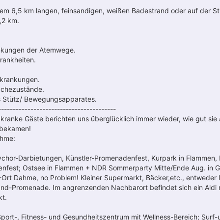
 dem 6,5 km langen, feinsandigen, weißen Badestrand oder auf der 
,2 km.
nkungen der Atemwege.
rankheiten.
krankungen.
ächezustände.
 Stütz/ Bewegungsapparates.
----------------------------------------
ranke Gäste berichten uns überglücklich immer wieder, wie gut sie 
 bekamen!
ahme:
ychor-Darbietungen, Künstler-Promenadenfest, Kurpark in Flammen, 
enfest; Ostsee in Flammen + NDR Sommerparty Mitte/Ende Aug. in G
Ort Dahme, no Problem! Kleiner Supermarkt, Bäcker,etc., entweder 
and-Promenade. Im angrenzenden Nachbarort befindet sich ein Aldi
t.
Sport-, Fitness- und Gesundheitszentrum mit Wellness-Bereich; Surf-