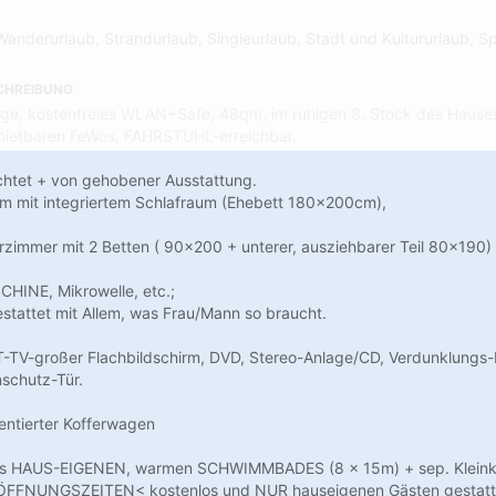
Wanderurlaub, Strandurlaub, Singleurlaub, Stadt und Kultururlaub, Sp
CHREIBUNG
ge, kostenfreies WLAN+Safe, 48qm, im ruhigen 8. Stock des Hauses
rmietbaren FeWos, FAHRSTUHL-erreichbar.
chtet + von gehobener Ausstattung.
m mit integriertem Schlafraum (Ehebett 180x200cm),
rzimmer mit 2 Betten ( 90x200 + unterer, ausziehbarer Teil 80x190)
HINE, Mikrowelle, etc.;
estattet mit Allem, was Frau/Mann so braucht.
-TV-großer Flachbildschirm, DVD, Stereo-Anlage/CD, Verdunklungs-
nschutz-Tür.
entierter Kofferwagen
es HAUS-EIGENEN, warmen SCHWIMMBADES (8 x 15m) + sep. Kleinki
FNUNGSZEITEN< kostenlos und NUR hauseigenen Gästen gestatt