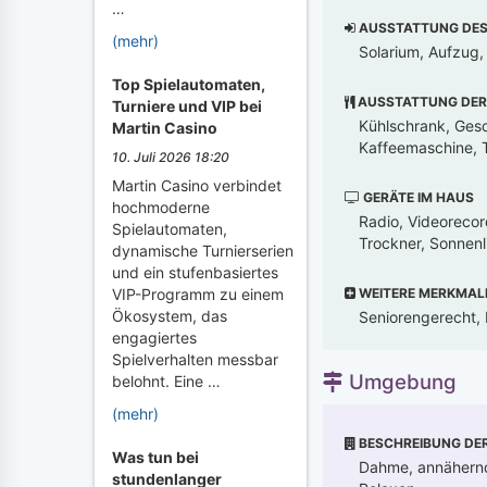
…
AUSSTATTUNG DES 
(mehr)
Solarium, Aufzug
Top Spielautomaten,
AUSSTATTUNG DER
Turniere und VIP bei
Kühlschrank, Gesch
Martin Casino
Kaffeemaschine, T
10. Juli 2026 18:20
Martin Casino verbindet
GERÄTE IM HAUS
hochmoderne
Radio, Videorecor
Spielautomaten,
Trockner, Sonnen
dynamische Turnierserien
und ein stufenbasiertes
WEITERE MERKMAL
VIP-Programm zu einem
Ökosystem, das
Seniorengerecht, 
engagiertes
Spielverhalten messbar
Umgebung
belohnt. Eine …
(mehr)
BESCHREIBUNG DE
Was tun bei
Dahme, annähernd
stundenlanger