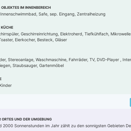
OBJEKTES IM INNENBEREICH
, Innenschwimmbad, Safe, sep. Eingang, Zentralheizung
 KÜCHE
irrspüler, Geschirreinrichtung, Elektroherd, Tiefkühlfach, Mikrowell
oaster, Eierkocher, Besteck, Gläser
der, Stereoanlage, Waschmaschine, Fahrräder, TV, DVD-Player , Inte
liegen, Staubsauger, Gartenmöbel
E
Kinder
R ORTES UND DER UMGEBUNG
 2000 Sonnenstunden im Jahr zählt zu den sonnigsten Gebieten De