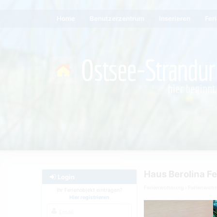
Home
Benutzerzentrum
Inserieren
Fer
Login
Ferienwohnung
Ferienwoh
Ihr Ferienobjekt eintragen?
Hier registrieren