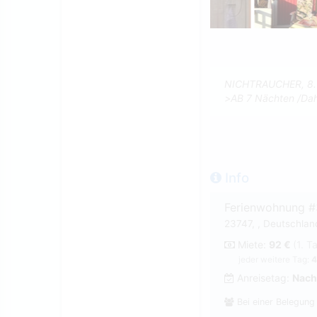
NICHTRAUCHER, 8. S
>AB 7 Nächten /Da
Info
Ferienwohnung 
23747, , Deutschla
Miete:
92 €
(1. T
jeder weitere Tag:
4
Anreisetag:
Nach
Bei einer Belegung