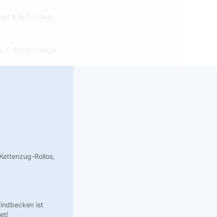
ort & Aktivurlaub
, C-Block, ruhiger
Kettenzug-Rollos,
ndbecken ist
et!