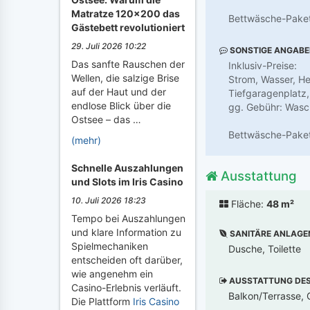
Matratze 120x200 das
Bettwäsche-Paket
Gästebett revolutioniert
29. Juli 2026 10:22
SONSTIGE ANGAB
Das sanfte Rauschen der
Inklusiv-Preise:
Wellen, die salzige Brise
Strom, Wasser, He
auf der Haut und der
Tiefgaragenplatz,
endlose Blick über die
gg. Gebühr: Wasc
Ostsee – das …
Bettwäsche-Paket
(mehr)
Schnelle Auszahlungen
Ausstattung
und Slots im Iris Casino
10. Juli 2026 18:23
Fläche:
48 m²
Tempo bei Auszahlungen
und klare Information zu
SANITÄRE ANLAGE
Spielmechaniken
Dusche, Toilette
entscheiden oft darüber,
wie angenehm ein
AUSSTATTUNG DES 
Casino-Erlebnis verläuft.
Balkon/Terrasse, 
Die Plattform
Iris Casino