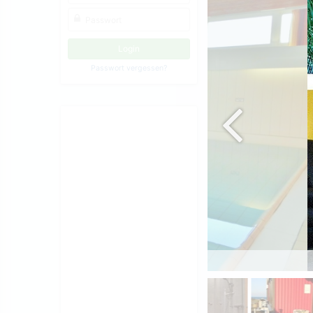
Passwort vergessen?
enbad Warmwasser 15x8m 1,20tief