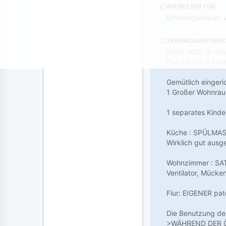
AM BESTEN FÜR
Erholungsurlaub, 
FERIENOBJEKTBES
FeWo "802" 8. Eta
Flur mit nur 5 ve
Gemütlich eingeri
1 Großer Wohnrau
1 separates Kinde
Küche : SPÜLMASC
Wirklich gut ausg
Wohnzimmer : SAT
Ventilator, Mücke
Flur: EIGENER pat
Die Benutzung d
>WÄHREND DER ÖF