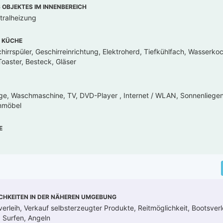
OBJEKTES IM INNENBEREICH
tralheizung
 KÜCHE
hirrspüler, Geschirreinrichtung, Elektroherd, Tiefkühlfach, Wasserkoc
oaster, Besteck, Gläser
ge, Waschmaschine, TV, DVD-Player , Internet / WLAN, Sonnenliege
enmöbel
E
CHKEITEN IN DER NÄHEREN UMGEBUNG
erleih, Verkauf selbsterzeugter Produkte, Reitmöglichkeit, Bootsverl
, Surfen, Angeln