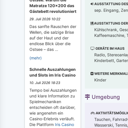
AUSSTATTUNG DES 
Matratze 120x200 das
sep. Eingang, Zen
Gästebett revolutioniert
29. Juli 2026 10:22
AUSSTATTUNG DER
Das sanfte Rauschen der
Kühlschrank, Gesc
Wellen, die salzige Brise
Kaffeemaschine, T
auf der Haut und der
endlose Blick über die
GERÄTE IM HAUS
Ostsee – das …
Radio, Stereoanla
(mehr)
Kinderbett, Gart
Schnelle Auszahlungen
WEITERE MERKMAL
und Slots im Iris Casino
Kinder
10. Juli 2026 18:23
Tempo bei Auszahlungen
und klare Information zu
Umgebung
Spielmechaniken
entscheiden oft darüber,
wie angenehm ein
AKTIVITÄTSMÖGLI
Casino-Erlebnis verläuft.
Tauchen, Fahrradv
Die Plattform
Iris Casino
Wasserski, Tennis