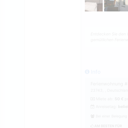
Entdecken Sie den 
gemütlichen Ferienw
Info
Ferienwohnung 
23743, , Deutschlan
Miete ab:
50 €
p
Anreisetag:
belie
Bei einer Belegung
AM BESTEN FÜR