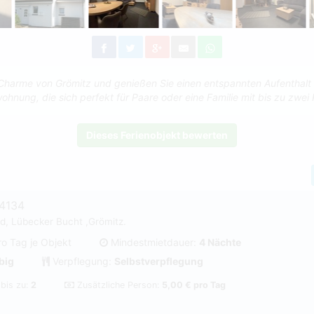
Charme von Grömitz und genießen Sie einen entspannten Aufenthalt 
ohnung, die sich perfekt für Paare oder eine Familie mit bis zu zwei 
Dieses Ferienobjekt bewerten
#4134
d, Lübecker Bucht ,Grömitz.
ro Tag je Objekt
Mindestmietdauer:
4 Nächte
big
Verpflegung:
Selbstverpflegung
 bis zu:
2
Zusätzliche Person:
5,00 € pro Tag