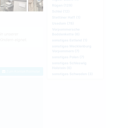
Rügen (129)
Schlei (12)
Stettiner Haff (1)
Usedom (78)
Vorpommersche
in unserer
Boddenkette (6)
Kindern eignet.
sonstiges Estland (1)
sonstiges Mecklenburg
Vorpommern (7)
sonstiges Polen (7)
sonstiges Schleswig
Holstein (6)
Zum Kontaktformular
sonstiges Schweden (3)