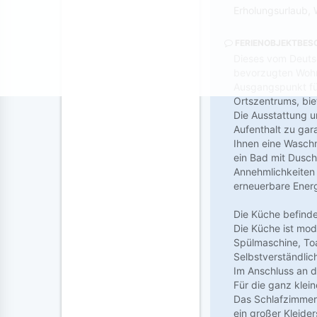
Erholungsurlaub, 
FERIENOBJEKTBES
Dieses vom Deutsc
bevorzugten Wohnl
Ausgangspunkt für
Ortszentrums, bie
Die Ausstattung 
Aufenthalt zu gar
Ihnen eine Waschm
ein Bad mit Dusch
Annehmlichkeiten 
erneuerbare Energ
Die Küche befinde
Die Küche ist mod
Spülmaschine, To
Selbstverständlic
Im Anschluss an d
Für die ganz klei
Das Schlafzimmer 
ein großer Kleide