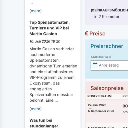
…
EINKAUFSMÖGLICH
(mehr)
in 2 Kilometer
Top Spielautomaten,
Turniere und VIP bei
Preise
Martin Casino
10. Juli 2026 18:20
Preisrechner
Martin Casino verbindet
hochmoderne
ANREISETAG
Spielautomaten,
dynamische Turnierserien
und ein stufenbasiertes
VIP-Programm zu einem
Ökosystem, das
Saisonpreise
engagiertes
Spielverhalten messbar
REISEZEITRAUM
PRE
belohnt. Eine …
27. Juni 2026
90
(mehr)
5. September 2026
pro
Was tun bei
stundenlanger
6. September 2026