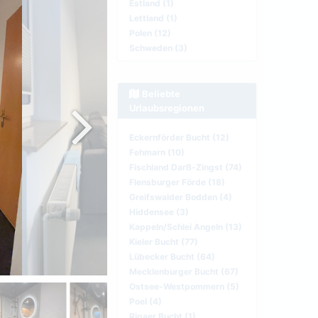
Estland (1)
Lettland (1)
Polen (12)
Schweden (3)
Beliebte
Urlaubsregionen
Eckernförder Bucht (12)
Fehmarn (10)
Fischland Darß-Zingst (74)
Flensburger Förde (18)
Greifswalder Bodden (4)
Hiddensee (3)
Kappeln/Schlei Angeln (13)
Kieler Bucht (77)
Lübecker Bucht (64)
Mecklenburger Bucht (67)
Ostsee-Westpommern (5)
Poel (4)
Rigaer Bucht (1)