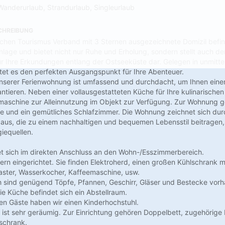
Wanderurlaub, Strandurlaub, Singleurlaub
CHREIBUNG
hen Tourismus Verband mit 3 Sternen ausgezeichnete Domizil befind
age und bietet nicht nur Ruhe und Erholung, sondern stellt auch de
 Ihre Erkundungen entlang der Ostseeküste dar. Gelegen in unmitt
tet es den perfekten Ausgangspunkt für Ihre Abenteuer.
unserer Ferienwohnung ist umfassend und durchdacht, um Ihnen eine
antieren. Neben einer vollausgestatteten Küche für Ihre kulinarischen
aschine zur Alleinnutzung im Objekt zur Verfügung. Zur Wohnung ge
e und ein gemütliches Schlafzimmer. Die Wohnung zeichnet sich dur
aus, die zu einem nachhaltigen und bequemen Lebensstil beitragen, 
iequellen.
t sich im direkten Anschluss an den Wohn-/Esszimmerbereich.
ern eingerichtet. Sie finden Elektroherd, einen großen Kühlschrank mi
aster, Wasserkocher, Kaffeemaschine, usw.
h sind genügend Töpfe, Pfannen, Geschirr, Gläser und Bestecke vor
ie Küche befindet sich ein Abstellraum.
nen Gäste haben wir einen Kinderhochstuhl.
ist sehr geräumig. Zur Einrichtung gehören Doppelbett, zugehörig
rschrank.