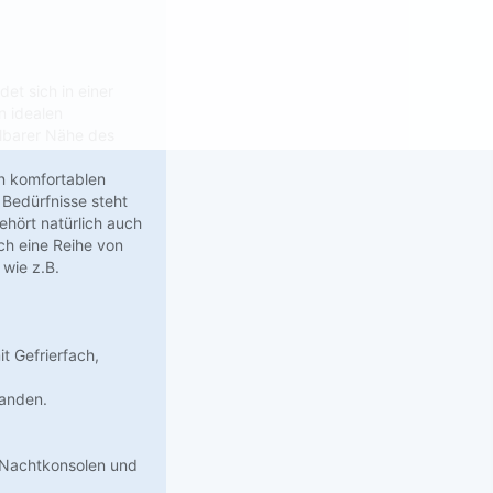
et sich in einer
n idealen
elbarer Nähe des
n komfortablen
 Bedürfnisse steht
hört natürlich auch
ch eine Reihe von
wie z.B.
t Gefrierfach,
handen.
e Nachtkonsolen und