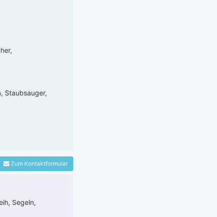
her,
n, Staubsauger,
Zum Kontaktformular
eih, Segeln,