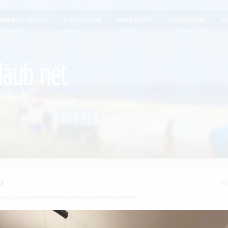
ienhaus suchen
Lastminute
Merkzettel
Hotelsuche
Hi
r
In
nung Deutschland
Ferienwohnung Lübecker Bucht