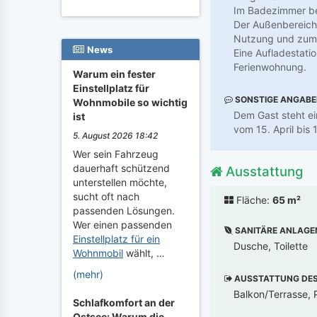
Im Badezimmer be
Der Außenbereich 
Nutzung und zum G
News
Eine Aufladestati
Ferienwohnung.
Warum ein fester
Einstellplatz für
SONSTIGE ANGAB
Wohnmobile so wichtig
Dem Gast steht e
ist
vom 15. April bis
5. August 2026 18:42
Wer sein Fahrzeug
dauerhaft schützend
Ausstattung
unterstellen möchte,
sucht oft nach
Fläche:
65 m²
passenden Lösungen.
Wer einen passenden
SANITÄRE ANLAGE
Einstellplatz für ein
Dusche, Toilette
Wohnmobil
wählt, …
(mehr)
AUSSTATTUNG DES 
Balkon/Terrasse, P
Schlafkomfort an der
Ostsee: Warum die