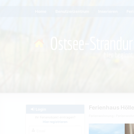
Home
Benutzerzentrum
Inserieren
Fer
Ferienhaus Hölle
Login
Ferienwohnung
Ferienwoh
Ihr Ferienobjekt eintragen?
Hier registrieren