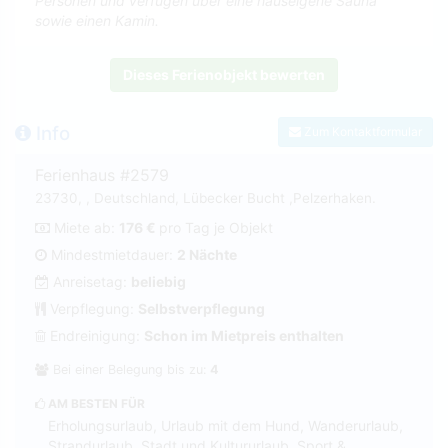
Personen und verfügen über eine hauseigene Sauna
sowie einen Kamin.
Dieses Ferienobjekt bewerten
Info
Zum Kontaktformular
Ferienhaus #2579
23730, , Deutschland, Lübecker Bucht ,Pelzerhaken.
Miete ab:
176 €
pro Tag je Objekt
Mindestmietdauer:
2 Nächte
Anreisetag:
beliebig
Verpflegung:
Selbstverpflegung
Endreinigung:
Schon im Mietpreis enthalten
Bei einer Belegung bis zu:
4
AM BESTEN FÜR
Erholungsurlaub, Urlaub mit dem Hund, Wanderurlaub,
Strandurlaub, Stadt und Kultururlaub, Sport &