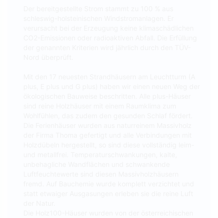
Der bereitgestellte Strom stammt zu 100 % aus
schleswig-holsteinischen Windstromanlagen. Er
verursacht bei der Erzeugung keine klimaschädlichen
CO2-Emissionen oder radioaktiven Abfall. Die Erfüllung
der genannten Kriterien wird jährlich durch den TÜV-
Nord überprüft.
Mit den 17 neuesten Strandhäusern am Leuchtturm (A
plus, E plus und G plus) haben wir einen neuen Weg der
ökologischen Bauweise beschritten. Alle plus-Häuser
sind reine Holzhäuser mit einem Raumklima zum
Wohlfühlen, das zudem den gesunden Schlaf fördert.
Die Ferienhäuser wurden aus naturreinem Massivholz
der Firma Thoma gefertigt und alle Verbindungen mit
Holzdübeln hergestellt, so sind diese vollständig leim-
und metallfrei. Temperaturschwankungen, kalte,
unbehagliche Wandflächen und schwankende
Luftfeuchtewerte sind diesen Massivholzhäusern
fremd. Auf Bauchemie wurde komplett verzichtet und
statt etwaiger Ausgasungen erleben sie die reine Luft
der Natur.
Die Holz100-Häuser wurden von der österreichischen