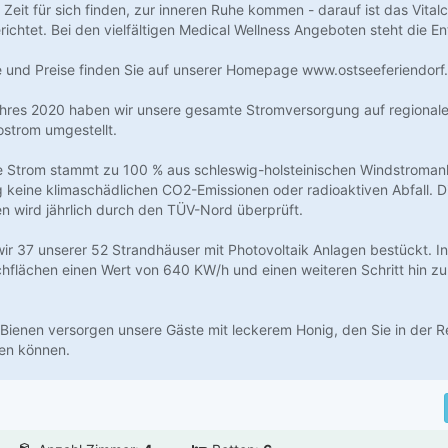
 Zeit für sich finden, zur inneren Ruhe kommen - darauf ist das Vital
ichtet. Bei den vielfältigen Medical Wellness Angeboten steht die E
 und Preise finden Sie auf unserer Homepage www.ostseeferiendorf
ahres 2020 haben wir unsere gesamte Stromversorgung auf regional
strom umgestellt.
te Strom stammt zu 100 % aus schleswig-holsteinischen Windstromanl
 keine klimaschädlichen CO2-Emissionen oder radioaktiven Abfall. Di
en wird jährlich durch den TÜV-Nord überprüft.
ir 37 unserer 52 Strandhäuser mit Photovoltaik Anlagen bestückt. I
chflächen einen Wert von 640 KW/h und einen weiteren Schritt hin z
Bienen versorgen unsere Gäste mit leckerem Honig, den Sie in der R
en können.