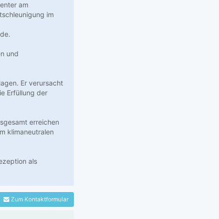
center am
ntschleunigung im
.de.
en und
agen. Er verursacht
e Erfüllung der
nsgesamt erreichen
um klimaneutralen
ezeption als
Zum Kontaktformular