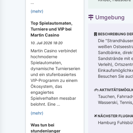
…
(mehr)
Umgebung
Top Spielautomaten,
Turniere und VIP bei
BESCHREIBUNG DE
Martin Casino
Die "Strandhäuser
10. Juli 2026 18:20
weißen Ostseestra
Martin Casino verbindet
Sandbänke, direkt
hochmoderne
Sandstrände mit e
Spielautomaten,
Verleih), Ortszen
dynamische Turnierserien
Einkaufsmöglichk
und ein stufenbasiertes
Besuchen Sie auc
VIP-Programm zu einem
Ökosystem, das
AKTIVITÄTSMÖGLI
engagiertes
Tauchen, Fahrradv
Spielverhalten messbar
Wasserski, Tennis
belohnt. Eine …
(mehr)
NÄCHSTER FLUGHA
Hamburg Fuhlsbüt
Was tun bei
stundenlanger