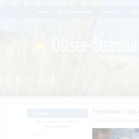
Home
Benutzerzentrum
Inserieren
Fer
Fjordhaus - Typ
Login
Ferienhaus
Ferienhaus Deu
Ihr Ferienobjekt eintragen?
Hier registrieren