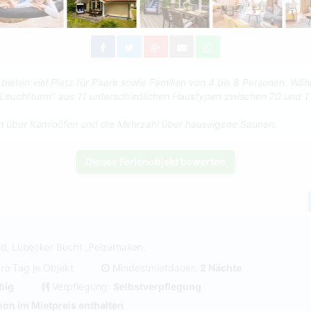
bieten viel Platz für Paare sowie Familien von 4 bis 8 Personen. Wäh
Leuchtturm" aus 11 unterschiedlichen Haustypen zwischen 70 und 
en über Kaminöfen und die Mehrzahl über hauseigene Saunen.
Dieses Ferienobjekt bewerten
1
d, Lübecker Bucht ,Pelzerhaken.
ro Tag je Objekt
Mindestmietdauer:
2 Nächte
big
Verpflegung:
Selbstverpflegung
on im Mietpreis enthalten