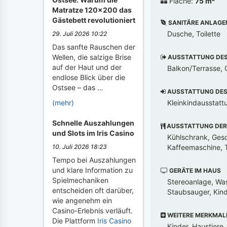
Fläche:
75 m²
Matratze 120x200 das
Gästebett revolutioniert
SANITÄRE ANLAGE
Dusche, Toilette
29. Juli 2026 10:22
Das sanfte Rauschen der
Wellen, die salzige Brise
AUSSTATTUNG DES 
auf der Haut und der
Balkon/Terrasse, G
endlose Blick über die
Ostsee – das …
AUSSTATTUNG DES 
Kleinkindausstatt
(mehr)
Schnelle Auszahlungen
AUSSTATTUNG DER
und Slots im Iris Casino
Kühlschrank, Gesch
Kaffeemaschine, T
10. Juli 2026 18:23
Tempo bei Auszahlungen
und klare Information zu
GERÄTE IM HAUS
Spielmechaniken
Stereoanlage, Was
entscheiden oft darüber,
Staubsauger, Kin
wie angenehm ein
Casino-Erlebnis verläuft.
WEITERE MERKMAL
Die Plattform
Iris Casino
Kinder, Haustiere