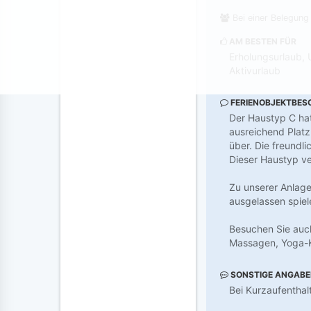
Bei einer Belegung
AM BESTEN FÜR
Erholungsurlaub, 
Aktivurlaub
FERIENOBJEKTBES
Der Haustyp C ha
ausreichend Platz
über. Die freundl
Dieser Haustyp ve
Zu unserer Anlage
ausgelassen spiel
Besuchen Sie auch
Massagen, Yoga-K
SONSTIGE ANGAB
Bei Kurzaufentha