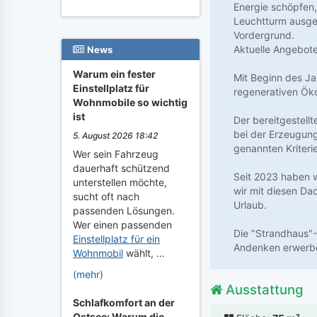
Energie schöpfen,
Leuchtturm ausger
Vordergrund.
Aktuelle Angebote
News
Warum ein fester
Mit Beginn des J
Einstellplatz für
regenerativen Öko
Wohnmobile so wichtig
ist
Der bereitgestell
bei der Erzeugung
5. August 2026 18:42
genannten Kriteri
Wer sein Fahrzeug
dauerhaft schützend
Seit 2023 haben w
unterstellen möchte,
wir mit diesen Da
sucht oft nach
Urlaub.
passenden Lösungen.
Wer einen passenden
Die "Strandhaus"-
Einstellplatz für ein
Andenken erwerb
Wohnmobil
wählt, …
(mehr)
Ausstattung
Schlafkomfort an der
Ostsee: Warum die