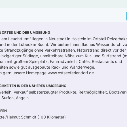
R ORTES UND DER UMGEBUNG
 am Leuchtturm" liegen in Neustadt in Holstein im Ortsteil Pelzerhak
nd in der Lübecker Bucht. Wir bieten Ihnen flaches Wasser durch vo
e Strandzugänge ohne Verkehrsstraßen, Naturstrand direkt vor der
inzigartiger Südlage, unmittelbare Nähe zum Kur- und Surfstrand (m
trum mit großem Spielplatz, Fahrradverleih, Cafés, Restaurants und
eiten sowie gut ausgebaute Rad- und Wanderwege.
h gern unsere Homepage www.ostseeferiendorf.de
CHKEITEN IN DER NÄHEREN UMGEBUNG
erleih, Verkauf selbsterzeugter Produkte, Reitmöglichkeit, Bootsverl
, Surfen, Angeln
FEN
tel/Helmut Schmidt (100 Kilometer)