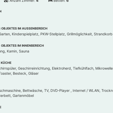
Anzahl Zimmer:
4
Betten:
6
N
OBJEKTES IM AUSSENBEREICH
arten, Kinderspielplatz, PKW-Stellplatz, Grillmöglichkeit, Strandkorb
OBJEKTES IM INNENBEREICH
ung, Kamin, Sauna
 KÜCHE
irrspüler, Geschirreinrichtung, Elektroherd, Tiefkühlfach, Mikrowell
oaster, Besteck, Gläser
chmaschine, Bettwäsche, TV, DVD-Player , Internet / WLAN, Trockn
derbett, Gartenmöbel
E