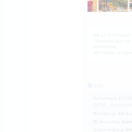
Die 52 Ferienhäuser 
"Strandhäusern am 
Wohnfläche.
Alle Häuser verfüg
Info
Ferienhaus #208
23730, , Deutschlan
Miete ab:
131 €
p
Anreisetag:
belie
Endreinigung:
Sch