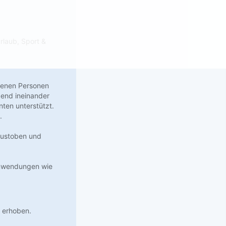
rlaub, Sport &
senen Personen
ßend ineinander
nten unterstützt.
.
 austoben und
 Anwendungen wie
 erhoben.