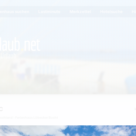
ienhaus suchen
Lastminute
Merkzettel
Hotelsuche
Hi
 C
tschland
Ferienhaus Lübecker Bucht