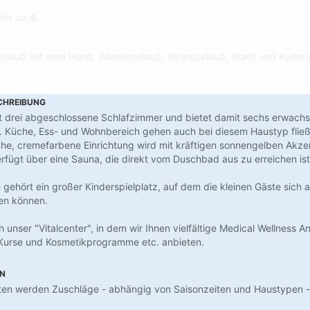
 bis zu:
6
Urlaub mit dem Hund, Wanderurlaub, Strandurlaub, Stadt und Kulturu
CHREIBUNG
t drei abgeschlossene Schlafzimmer und bietet damit sechs erwach
. Küche, Ess- und Wohnbereich gehen auch bei diesem Haustyp flie
iche, cremefarbene Einrichtung wird mit kräftigen sonnengelben Akze
rfügt über eine Sauna, die direkt vom Duschbad aus zu erreichen ist
 gehört ein großer Kinderspielplatz, auf dem die kleinen Gäste sich
en können.
 unser "Vitalcenter", in dem wir Ihnen vielfältige Medical Wellness
urse und Kosmetikprogramme etc. anbieten.
EN
lten werden Zuschläge - abhängig von Saisonzeiten und Haustypen -