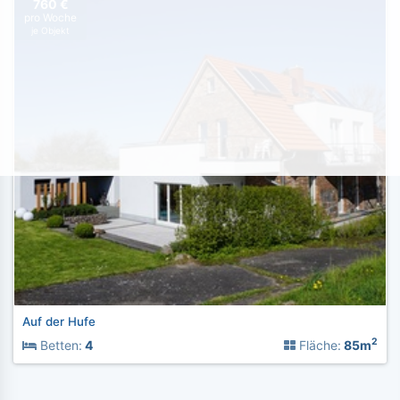
760 €
pro Woche
je Objekt
Auf der Hufe
2
Betten:
4
Fläche:
85m