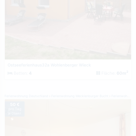
Ostseeferienhaus32a Wohlenberger Wieck
2
Betten:
4
Fläche:
60m
Ferienwohnung Deutschland
Ferienwohnung Mecklenburger Bucht
Ferienwohnung Boltenhagen
50 €
pro Tag
je Objekt