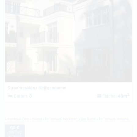
Strandresidenz Heiligendamm
2
Betten:
3
Fläche:
48m
Ferienhaus Deutschland
Ferienhaus Mecklenburger Bucht
Ferienhaus Hohenkirchen
65 €
pro Tag
je Objekt