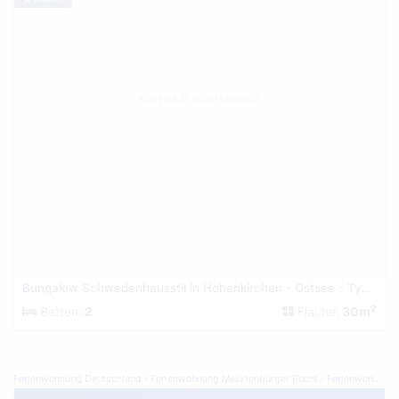
KEIN BILD VORHANDEN
Bungalow Schwedenhausstil in Hohenkirchen - Ostsee - Typ 1
2
Betten:
2
Fläche:
30m
Ferienwohnung Deutschland
Ferienwohnung Mecklenburger Bucht
Ferienwohnung Kühlungsborn