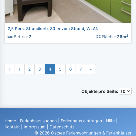
2,5 Pers. Strandkorb, 80 m vom Strand, WLAN
2
Betten:
2
Fläche:
26m
«
1
2
3
4
5
6
7
»
Objekte pro Seite:
Home
|
Ferienhaus suchen
|
Ferienhaus eintragen
|
Hilfe
|
Kontakt
|
Impressum
|
Datenschutz
© 2026 Ostsee Ferienwohnungen & Ferienhäuser