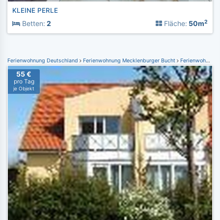
KLEINE PERLE
2
Betten:
2
Fläche:
50m
Ferienwohnung Deutschland
Ferienwohnung Mecklenburger Bucht
Ferienwohnung Kühlungsborn
55 €
pro Tag
je Objekt