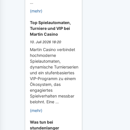
…
(mehr)
Top Spielautomaten,
Turniere und VIP bei
Martin Casino
10. Juli 2026 18:20
Martin Casino verbindet
hochmoderne
Spielautomaten,
dynamische Turnierserien
und ein stufenbasiertes
VIP-Programm zu einem
Ökosystem, das
engagiertes
Spielverhalten messbar
belohnt. Eine …
(mehr)
Was tun bei
stundenlanger