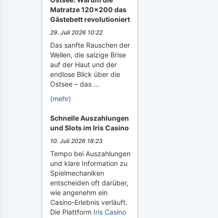
Matratze 120x200 das
Gästebett revolutioniert
29. Juli 2026 10:22
Das sanfte Rauschen der
Wellen, die salzige Brise
auf der Haut und der
endlose Blick über die
Ostsee – das …
(mehr)
Schnelle Auszahlungen
und Slots im Iris Casino
10. Juli 2026 18:23
Tempo bei Auszahlungen
und klare Information zu
Spielmechaniken
entscheiden oft darüber,
wie angenehm ein
Casino-Erlebnis verläuft.
Die Plattform
Iris Casino