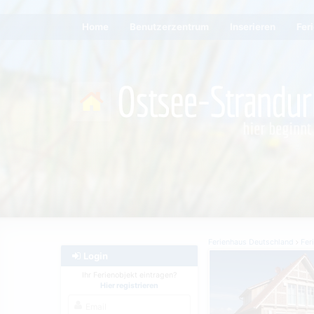
Home
Benutzerzentrum
Inserieren
Fer
Ferienhaus Deutschland
Fer
Login
Ihr Ferienobjekt eintragen?
Hier registrieren