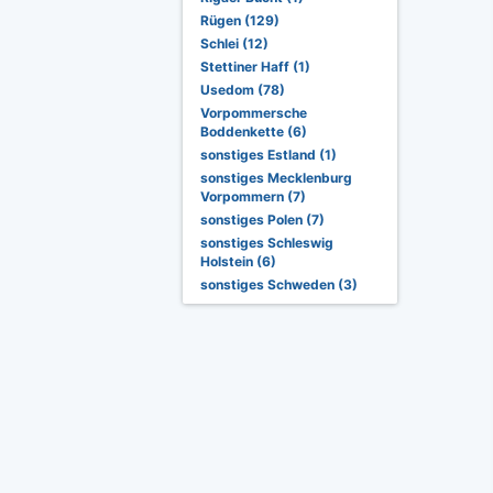
Rügen (129)
Schlei (12)
Stettiner Haff (1)
Usedom (78)
Vorpommersche
Boddenkette (6)
sonstiges Estland (1)
sonstiges Mecklenburg
Vorpommern (7)
sonstiges Polen (7)
sonstiges Schleswig
Holstein (6)
sonstiges Schweden (3)