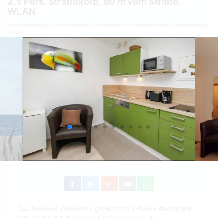
2,5 Pers. Strandkorb, 80 m vom Strand,
WLAN
Ferienwohnung
Ferienwohnung Deutschland
Ferienwohnung Mecklenburger
Bucht
Das liebevoll, renovierte gemütliche 1-Raum Apartment