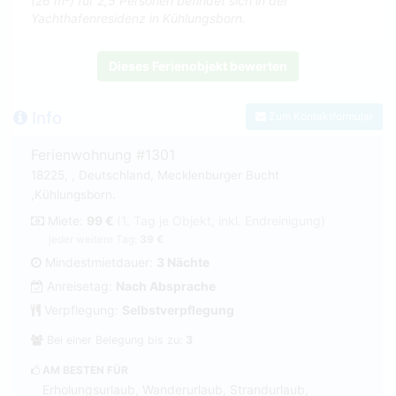
(26 m²) für 2,5 Personen befindet sich in der
Yachthafenresidenz in Kühlungsborn.
Dieses Ferienobjekt bewerten
Info
Zum Kontaktformular
Ferienwohnung #1301
18225, , Deutschland, Mecklenburger Bucht
,Kühlungsborn.
Miete:
99 €
(1. Tag je Objekt, inkl. Endreinigung)
jeder weitere Tag:
39 €
Mindestmietdauer:
3 Nächte
Anreisetag:
Nach Absprache
Verpflegung:
Selbstverpflegung
Bei einer Belegung bis zu:
3
AM BESTEN FÜR
Erholungsurlaub, Wanderurlaub, Strandurlaub,