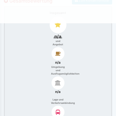
Gesamtbewertung
Zum Kontaktformular
Insgesamt
n/a
Service
und
Angebot
n/a
Umgebung
und
Ausflugsmöglichkeiten
n/a
Lage und
Verkehrsanbindung