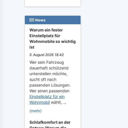
News
Warum ein fester
Einstellplatz für
Wohnmobile so wichtig
ist
5. August 2026 18:42
Wer sein Fahrzeug
dauerhaft schützend
unterstellen möchte,
sucht oft nach
passenden Lösungen.
Wer einen passenden
Einstellplatz für ein
Wohnmobil
wählt, …
(mehr)
Schlafkomfort an der
Ostsee: Warum die