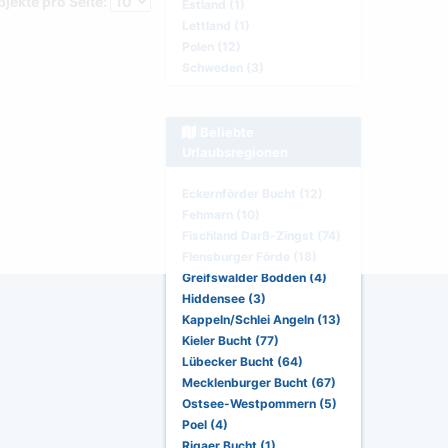
jekte pro Seite:
Estland (1)
Lettland (1)
Polen (12)
Schweden (3)
Beliebte
Urlaubsregionen
Eckernförder Bucht (12)
Fehmarn (10)
Fischland Darß-Zingst (74)
Flensburger Förde (18)
Greifswalder Bodden (4)
Hiddensee (3)
Kappeln/Schlei Angeln (13)
Kieler Bucht (77)
Lübecker Bucht (64)
Mecklenburger Bucht (67)
Ostsee-Westpommern (5)
Poel (4)
Rigaer Bucht (1)