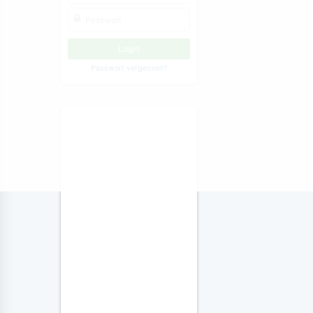
Passwort vergessen?