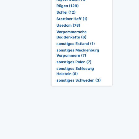
Rügen (129)
Schlei (12)
Stettiner Haff (1)
Usedom (78)
Vorpommersche
Boddenkette (6)
sonstiges Estland (1)
sonstiges Mecklenburg
Vorpommern (7)
sonstiges Polen (7)
sonstiges Schleswig
Holstein (6)
sonstiges Schweden (3)