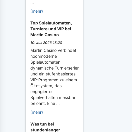
…
(mehr)
Top Spielautomaten,
Turniere und VIP bei
Martin Casino
10. Juli 2026 18:20
Martin Casino verbindet
hochmoderne
Spielautomaten,
dynamische Turnierserien
und ein stufenbasiertes
VIP-Programm zu einem
Ökosystem, das
engagiertes
Spielverhalten messbar
belohnt. Eine …
(mehr)
Was tun bei
stundenlanger