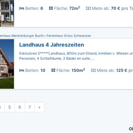
2
Betten:
6
Fläche:
72m
Miete ab:
70 €
pro Ta
ienhaus Mecklenburger Bucht
Ferienhaus Gross Schwansee
Landhaus 4 Jahreszeiten
Exklusives 5*****Landhaus, 800m zum Strand, inmitten v. Wiesen und
Personen, 4 Schlafräume, 3 Bäder en suite, …
2
Betten:
10
Fläche:
150m
Miete ab:
125 €
pr
4
5
6
7
»
Ob