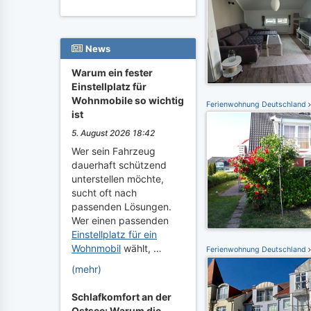
News
Warum ein fester
Einstellplatz für
Wohnmobile so wichtig
Ferienwohnung Deutschland
ist
5. August 2026 18:42
Wer sein Fahrzeug
dauerhaft schützend
unterstellen möchte,
sucht oft nach
passenden Lösungen.
Wer einen passenden
Einstellplatz für ein
Wohnmobil
wählt, …
Ferienwohnung Deutschland
(mehr)
Schlafkomfort an der
Ostsee: Warum die