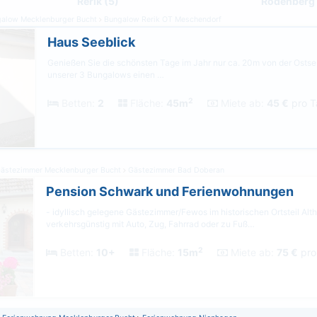
Rerik (5)
Rodenberg (
alow Mecklenburger Bucht
Bungalow Rerik OT Meschendorf
Haus Seeblick
Genießen Sie die schönsten Tage im Jahr nur ca. 20m von der Ostse
unserer 3 Bungalows einen …
2
Betten:
2
Fläche:
45m
Miete ab:
45 €
pro T
ästezimmer Mecklenburger Bucht
Gästezimmer Bad Doberan
Pension Schwark und Ferienwohnungen
- idyllisch gelegene Gästezimmer/Fewos im historischen Ortsteil Alt
verkehrsgünstig mit Auto, Zug, Fahrrad oder zu Fuß…
2
Betten:
10+
Fläche:
15m
Miete ab:
75 €
pro