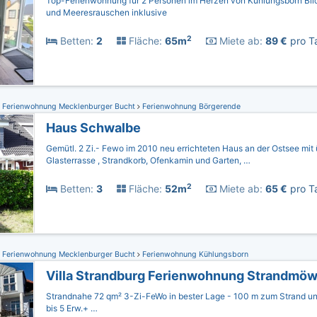
Top-Ferienwohnung für 2 Personen im Herzen von Kühlungsborn Bli
und Meeresrauschen inklusive
2
Betten:
2
Fläche:
65m
Miete ab:
89 €
pro Ta
Ferienwohnung Mecklenburger Bucht
Ferienwohnung Börgerende
Haus Schwalbe
Gemütl. 2 Zi.- Fewo im 2010 neu errichteten Haus an der Ostsee mit
Glasterrasse , Strandkorb, Ofenkamin und Garten, …
2
Betten:
3
Fläche:
52m
Miete ab:
65 €
pro Ta
Ferienwohnung Mecklenburger Bucht
Ferienwohnung Kühlungsborn
Villa Strandburg Ferienwohnung Strandmö
Strandnahe 72 qm² 3-Zi-FeWo in bester Lage - 100 m zum Strand un
bis 5 Erw.+ …