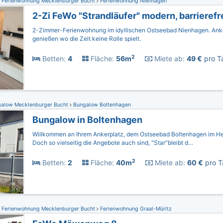
Ferienwohnung Mecklenburger Bucht
Ferienwohnung Nienhagen
2-Zi FeWo "Strandläufer" modern, barrierefr
2-Zimmer-Ferienwohnung im idyllischen Ostseebad Nienhagen. An
genießen wo die Zeit keine Rolle spielt.
2
Betten:
4
Fläche:
56m
Miete ab:
49 €
pro Ta
alow Mecklenburger Bucht
Bungalow Boltenhagen
Bungalow in Boltenhagen
Willkommen an Ihrem Ankerplatz, dem Ostseebad Boltenhagen im H
Doch so vielseitig die Angebote auch sind, "Star"bleibt d…
2
Betten:
2
Fläche:
40m
Miete ab:
60 €
pro T
Ferienwohnung Mecklenburger Bucht
Ferienwohnung Graal-Müritz