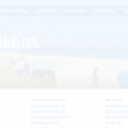
ienhaus suchen
Lastminute
Merkzettel
Hotelsuche
Hi
Grevesmühlen (1)
Stove (1)
Heiligendamm (3)
Wohlenberg
Hohenkirchen (1)
Gross Schw
Kühlungsborn (27)
Rerik OT M
Nienhagen (2)
Barth (1)