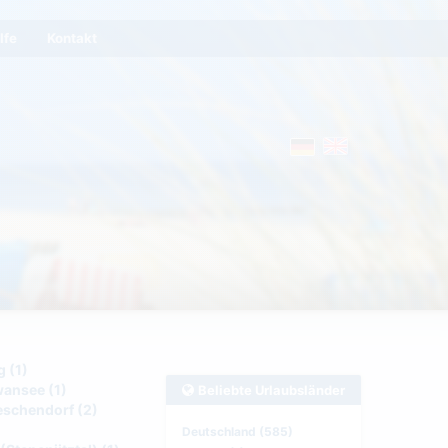
lfe
Kontakt
 (1)
ansee (1)
Beliebte Urlaubsländer
eschendorf (2)
Deutschland (585)