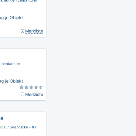
ck auf den Leuchtturm
g je Objekt
Merkliste
 überdachter
g je Objekt
Merkliste
we
d zur Seebrücke - für