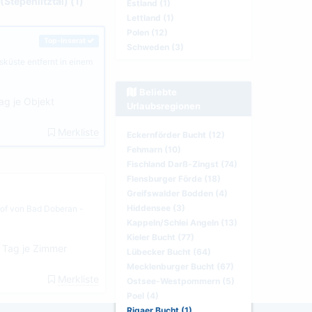
Stepeniitztal) (1)
Estland (1)
Lettland (1)
Polen (12)
Top-Inserat
Schweden (3)
sküste entfernt in einem
Beliebte
ag je Objekt
Urlaubsregionen
Merkliste
Eckernförder Bucht (12)
Fehmarn (10)
Fischland Darß-Zingst (74)
Flensburger Förde (18)
Greifswalder Bodden (4)
Hiddensee (3)
hof von Bad Doberan -
Kappeln/Schlei Angeln (13)
Kieler Bucht (77)
 Tag je Zimmer
Lübecker Bucht (64)
Mecklenburger Bucht (67)
Merkliste
Ostsee-Westpommern (5)
Poel (4)
Rigaer Bucht (1)