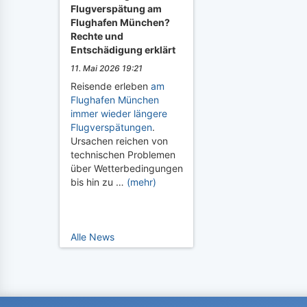
Flugverspätung am
Flughafen München?
Rechte und
Entschädigung erklärt
11. Mai 2026 19:21
Reisende erleben
am
Flughafen München
immer wieder längere
Flugverspätungen
.
Ursachen reichen von
technischen Problemen
über Wetterbedingungen
bis hin zu …
(mehr)
Alle News