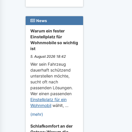
News
Warum ein fester
Einstellplatz für
Wohnmobile so wichtig
ist
5. August 2026 18:42
Wer sein Fahrzeug
dauerhaft schützend
unterstellen möchte,
sucht oft nach
passenden Lösungen.
Wer einen passenden
Einstellplatz für ein
Wohnmobil
wählt, …
(mehr)
Schlafkomfort an der
Ostsee: Warum die