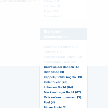
jekte pro Seite:
Estland (1)
Lettland (1)
Polen (12)
Schweden (3)
Beliebte
Urlaubsregionen
Eckernförder Bucht (12)
Fehmarn (10)
Fischland Darß-Zingst (74)
Flensburger Förde (18)
Greifswalder Bodden (4)
Hiddensee (3)
Kappeln/Schlei Angeln (13)
Kieler Bucht (78)
Lübecker Bucht (64)
Mecklenburger Bucht (67)
Ostsee-Westpommern (5)
Poel (4)
Rigaer Bucht (1)