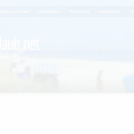
ienhaus suchen
Lastminute
Merkzettel
Hotelsuche
Hi