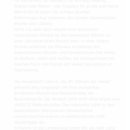
Ob Radfahren, ob Wandern, ob Nording Walking,
Skaten oder Reiten - das Angebot für große und kleine
Aktive hat für jeden die richtige Sportart
Boltenhagen liegt zwischen den beiden Hansestädten
Wismar und Lübeck.
Nicht nur, aber auch wegen Ihrer wunderbar
restaurierten Altstadt ist die Hansestadt Wismar zu
jeder Jahreszei einen Besuch wert. In einer halben
Stunde erreichen Sie Wismars Architektur der
majestätischen Kirchen und Handelshäuser.Der Hafen
ist idyllisch, heiter und maritim, ein Sehnsuchtsort mit
frischen Fisch vom Kutter und abwechslungsreicher
Gastronomie.
Die Hansestadt Lübeck, die oft "Königin der Hanse"
genannt wird, begeistert mit Ihrer wunderbar
erhaltenen Altstadt und Baudenkmäler der
Backsteingotik. Die Altstadt zählt nicht ohne Grund zum
UNESCO Weltkulturerbe. Das Holstentor zählt zu den
bekanntesten Wahrzeichen Deutschlands.
Leckermäulchen kehren im weltberühmten Café
Niederegger ein.
Schwerin ist die Landeshauptstadt MV, sie reißt Jung