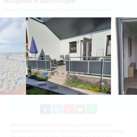
Bungalow in Boltenhagen
Bungalow
Bungalow Deutschland
Bungalow Mecklenburger Bucht
Willkommen an Ihrem Ankerplatz, dem Ostseebad
Boltenhagen im Herzen Mecklenburgs. Doch so vielseitig