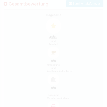
Gesamtbewertung
Zum Kontaktformular
Insgesamt
n/a
Service
und
Angebot
n/a
Umgebung
und
Ausflugsmöglichkeiten
n/a
Lage und
Verkehrsanbindung