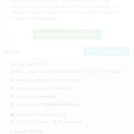
die Angebote auch sind, "Star"bleibt die Natur. Die
majestätische Ostsee mit ihren offenen Horizonten, vier
Kilometer weißer Sandstrand und das sanfte Hinterland
prägen das Ostseebad.
Dieses Ferienobjekt bewerten
Info
Zum Kontaktformular
Bungalow #4100
23946, , Deutschland, Mecklenburger Bucht ,Boltenhagen.
Miete ab:
60 €
pro Tag je Objekt
Mindestmietdauer:
3 Nächte
Anreisetag:
beliebig
Verpflegung:
Selbstverpflegung
Bei einer Belegung bis zu:
2
Zusätzliche Person:
10,00 € pro Tag
AM BESTEN FÜR