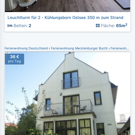
Leuchtturm für 2 - Kühlungsborn Ostsee 350 m zum Strand
2
Betten:
2
Fläche:
65m
Ferienwohnung Deutschland
Ferienwohnung Mecklenburger Bucht
Ferienwohnung Kühlungsborn
36 €
pro Tag