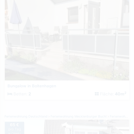
Bungalow in Boltenhagen
2
Betten:
2
Fläche:
40m
Ferienwohnung Deutschland
Ferienwohnung Mecklenburger Bucht
Ferienwohnung Börgerende
65 €
pro Tag
je Objekt