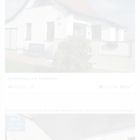
Ferienhaus am Schilfufer
2
Betten:
Fläche:
60m
Bungalow Deutschland
Bungalow Mecklenburger Bucht
Bungalow Boltenhagen
60 €
pro Tag
je Objekt