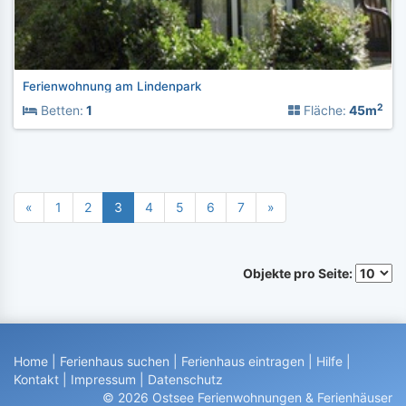
Ferienwohnung am Lindenpark
2
Betten:
1
Fläche:
45m
«
1
2
3
4
5
6
7
»
Objekte pro Seite:
Home
|
Ferienhaus suchen
|
Ferienhaus eintragen
|
Hilfe
|
Kontakt
|
Impressum
|
Datenschutz
© 2026 Ostsee Ferienwohnungen & Ferienhäuser