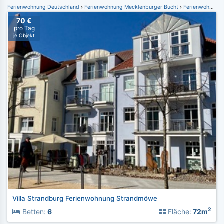
Ferienwohnung Deutschland
Ferienwohnung Mecklenburger Bucht
Ferienwohnung Kühlungsborn
70 €
pro Tag
je Objekt
Villa Strandburg Ferienwohnung Strandmöwe
2
Betten:
6
Fläche:
72m