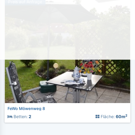
Preis auf Anfrage
FeWo Möwenweg 8
2
Betten:
2
Fläche:
60m