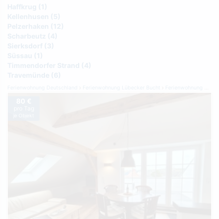
Haffkrug (1)
Kellenhusen (5)
Pelzerhaken (12)
Scharbeutz (4)
Sierksdorf (3)
Süssau (1)
Timmendorfer Strand (4)
Travemünde (6)
Ferienwohnung Deutschland
Ferienwohnung Lübecker Bucht
Ferienwohnung Dahme
80 €
pro Tag
je Objekt