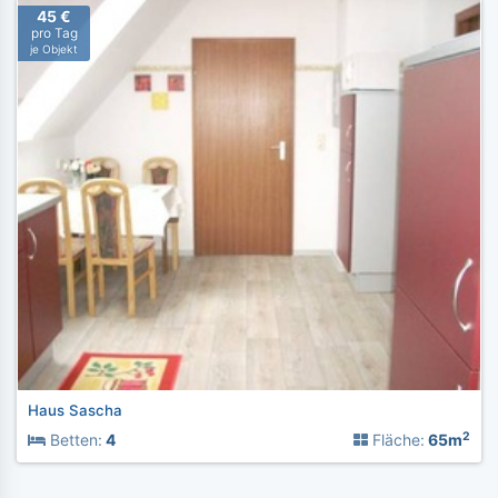
45 €
pro Tag
je Objekt
Haus Sascha
2
Betten:
4
Fläche:
65m