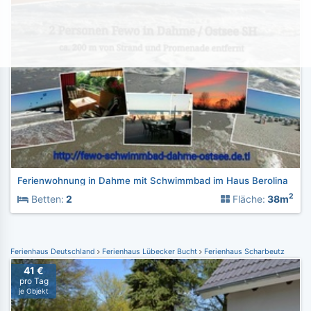
Ferienwohnung in Dahme mit Schwimmbad im Haus Berolina
2
Betten:
2
Fläche:
38m
Ferienhaus Deutschland
Ferienhaus Lübecker Bucht
Ferienhaus Scharbeutz
41 €
pro Tag
je Objekt