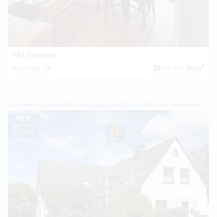
Villa Friederike
2
Betten:
3
Fläche:
90m
Ferienwohnung Deutschland
Ferienwohnung Lübecker Bucht
Ferienwohnung Dahme
49 €
pro Tag
je Objekt