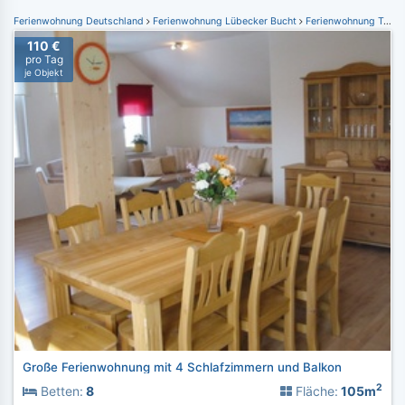
Ferienwohnung Deutschland
Ferienwohnung Lübecker Bucht
Ferienwohnung Travemünde
110 €
pro Tag
je Objekt
Große Ferienwohnung mit 4 Schlafzimmern und Balkon
2
Betten:
8
Fläche:
105m