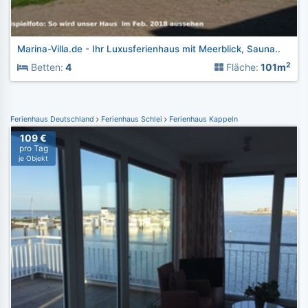
Marina-Villa.de - Ihr Luxusferienhaus mit Meerblick, Sauna..
2
Betten:
4
Fläche:
101m
Ferienhaus Deutschland
Ferienhaus Schlei
Ferienhaus Kappeln
109 €
pro Tag
je Objekt