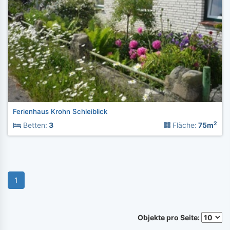
Ferienhaus Krohn Schleiblick
2
Betten:
3
Fläche:
75m
1
Objekte pro Seite: