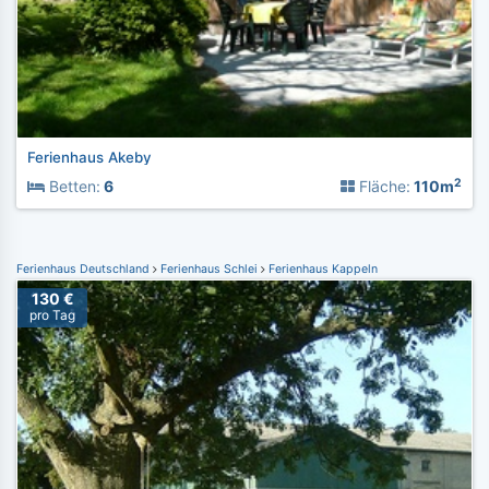
Ferienhaus Akeby
2
Betten:
6
Fläche:
110m
Ferienhaus Deutschland
Ferienhaus Schlei
Ferienhaus Kappeln
130 €
pro Tag