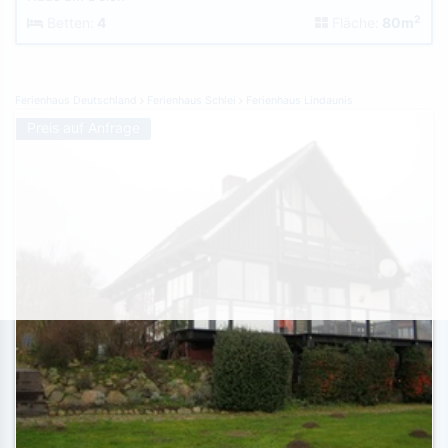
2
Betten:
4
Fläche:
80m
Ferienhaus Deutschland
Ferienhaus Schlei
Ferienhaus Lindaunis
Preis auf Anfrage