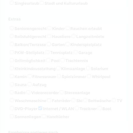
Singleurlaub
Stadt und Kultururlaub
Extras
Seniorengerecht
Kinder
Rauchen erlaubt
Rollstuhlgerecht
Haustiere
Langzeitmiete
Balkon/Terrasse
Garten
Kinderspielplatz
PKW-Stellplatz
Tennisplatz
Garage
Grillmöglichkeit
Pool
Tischtennis
Kleinkindausstattung
Klimaanlage
Solarium
Kamin
Fitnessraum
Spielzimmer
Whirlpool
Sauna
Aufzug
Radio
Videorecorder
Stereoanlage
Waschmaschine
Fahrräder
Ski
Bettwäsche
TV
DVD-Player
Internet / WLAN
Trockner
Boot
Sonnenliegen
Handtücher
Ergebnisse sortieren nach