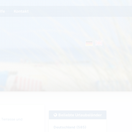
lfe
Kontakt
Beliebte Urlaubsländer
t Terrasse und
Deutschland (585)