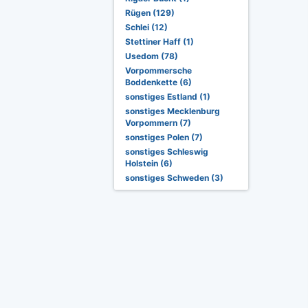
Rügen (129)
Schlei (12)
Stettiner Haff (1)
Usedom (78)
Vorpommersche
Boddenkette (6)
sonstiges Estland (1)
sonstiges Mecklenburg
Vorpommern (7)
sonstiges Polen (7)
sonstiges Schleswig
Holstein (6)
sonstiges Schweden (3)