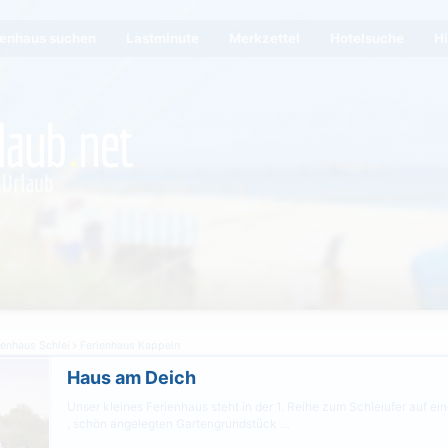
ienhaus suchen
Lastminute
Merkzettel
Hotelsuche
Hi
ienhaus Schlei
Ferienhaus Kappeln
Haus am Deich
Unser kleines Ferienhaus steht in der 1. Reihe zum Schleiufer auf e
, schön angelegten Gartengrundstück …