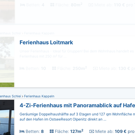
2
Betten:
4
Fläche:
80m
Miete ab:
110 €
pro 
ienhaus Schlei
Ferienhaus Kappeln
Ferienhaus Loitmark
Unser Ferienhaus - Ideal für Gruppen! Bei dem Wohnhaus handelt es
Ferienhaus mit 250 m² für …
2
Betten:
10
Fläche:
250m
Miete ab:
130 €
pr
ienhaus Schlei
Ferienhaus Kappeln
4-Zi-Ferienhaus mit Panoramablick auf Hafe
Geräumige Doppelhaushälfte auf 3 Etagen und 127 qm Wohnfläche mi
auf den Hafen im OstseeResort Olpenitz direkt an …
2
Betten:
8
Fläche:
127m
Miete ab:
109 €
pro 