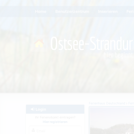
Home
Benutzerzentrum
Inserieren
Fer
Ferienhaus Deutschland
Fer
Login
Ihr Ferienobjekt eintragen?
Hier registrieren