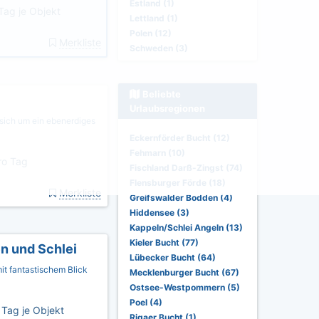
Estland (1)
Tag je Objekt
Lettland (1)
Polen (12)
Merkliste
Schweden (3)
Beliebte
Urlaubsregionen
 sich um ein ebenerdiges
Eckernförder Bucht (12)
Fehmarn (10)
o Tag
Fischland Darß-Zingst (74)
Flensburger Förde (18)
Merkliste
Greifswalder Bodden (4)
Hiddensee (3)
Kappeln/Schlei Angeln (13)
Kieler Bucht (77)
n und Schlei
Lübecker Bucht (64)
t fantastischem Blick
Mecklenburger Bucht (67)
Ostsee-Westpommern (5)
Poel (4)
Tag je Objekt
Rigaer Bucht (1)