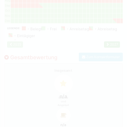
Aug
Sep
Oct
Nov
Dec
LEGENDE:
2025
2027
Gesamtbewertung
Zum Kontaktformular
Insgesamt
n/a
Service
und
Angebot
n/a