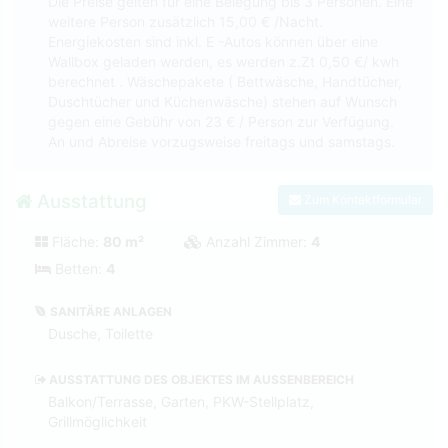
Die Preise gelten für eine Belegung bis 3 Personen. Eine
weitere Person zusätzlich 15,00 € /Nacht.
Energiekosten sind inkl. E -Autos können über eine
Wallbox geladen werden, es werden z.Zt 0,50 €/ kwh
berechnet . Wäschepakete ( Bettwäsche, Handtücher,
Duschtücher und Küchenwäsche) stehen auf Wunsch
gegen eine Gebühr von 23 € / Person zur Verfügung.
An und Abreise vorzugsweise freitags und samstags.
Ausstattung
Zum Kontaktformular
Fläche:
80 m²
Anzahl Zimmer:
4
Betten:
4
SANITÄRE ANLAGEN
Dusche, Toilette
AUSSTATTUNG DES OBJEKTES IM AUSSENBEREICH
Balkon/Terrasse, Garten, PKW-Stellplatz,
Grillmöglichkeit