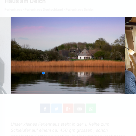
Haus am Deich
Ferienhaus
Ferienhaus Deutschland
Ferienhaus Schlei
Unser kleines Ferienhaus steht in der 1. Reihe zum
Schleiufer auf einem ca. 450 qm grossen , schön