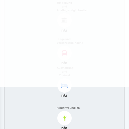
Umgebung
und
Ausflugsmöglichkeiten
n/a
Lage und
Verkehrsanbindung
n/a
Ausstattung
und
Zustand
n/a
Kinderfreundlich
n/a