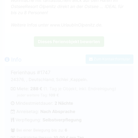
Wohnfläche mit fantastischem Blick auf den Hafen im
OstseeResort Olpenitz direkt an der Ostsee ... IDEAL für
bis zu 8 Personen!
Weitere Infos unter www.UrlaubInOlpenitz.de.
Dieses Ferienobjekt bewerten
Info
Zum Kontaktformular
Ferienhaus #1747
24376, , Deutschland, Schlei ,Kappeln.
Miete:
288 €
(1. Tag je Objekt, inkl. Endreinigung)
jeder weitere Tag:
109 €
Mindestmietdauer:
2 Nächte
Anreisetag:
Nach Absprache
Verpflegung:
Selbstverpflegung
Bei einer Belegung bis zu:
6
Zusätzliche Person:
10,00 € pro Tag