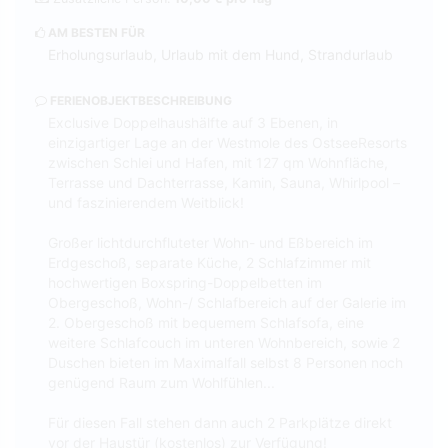
AM BESTEN FÜR
Erholungsurlaub, Urlaub mit dem Hund, Strandurlaub
FERIENOBJEKTBESCHREIBUNG
Exclusive Doppelhaushälfte auf 3 Ebenen, in
einzigartiger Lage an der Westmole des OstseeResorts
zwischen Schlei und Hafen, mit 127 qm Wohnfläche,
Terrasse und Dachterrasse, Kamin, Sauna, Whirlpool –
und faszinierendem Weitblick!
Großer lichtdurchfluteter Wohn- und Eßbereich im
Erdgeschoß, separate Küche, 2 Schlafzimmer mit
hochwertigen Boxspring-Doppelbetten im
Obergeschoß, Wohn-/ Schlafbereich auf der Galerie im
2. Obergeschoß mit bequemem Schlafsofa, eine
weitere Schlafcouch im unteren Wohnbereich, sowie 2
Duschen bieten im Maximalfall selbst 8 Personen noch
genügend Raum zum Wohlfühlen...
Für diesen Fall stehen dann auch 2 Parkplätze direkt
vor der Haustür (kostenlos) zur Verfügung!