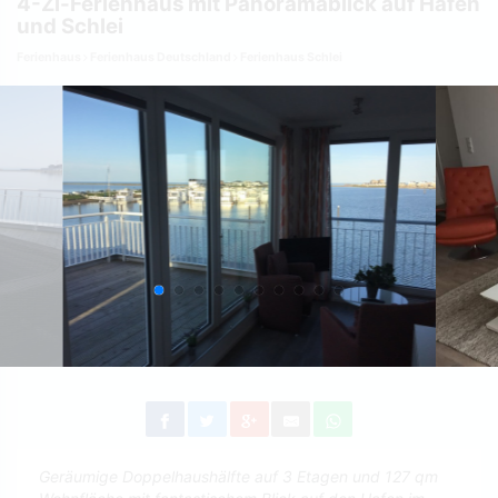
4-Zi-Ferienhaus mit Panoramablick auf Hafen
und Schlei
Ferienhaus
Ferienhaus Deutschland
Ferienhaus Schlei
Geräumige Doppelhaushälfte auf 3 Etagen und 127 qm