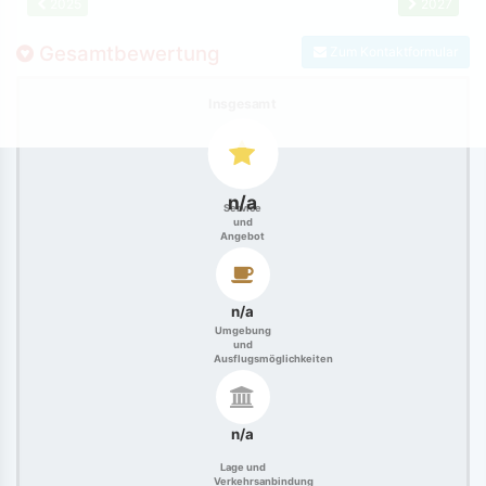
2025
2027
Gesamtbewertung
Zum Kontaktformular
Insgesamt
n/a
Service
und
Angebot
n/a
Umgebung
und
Ausflugsmöglichkeiten
n/a
Lage und
Verkehrsanbindung