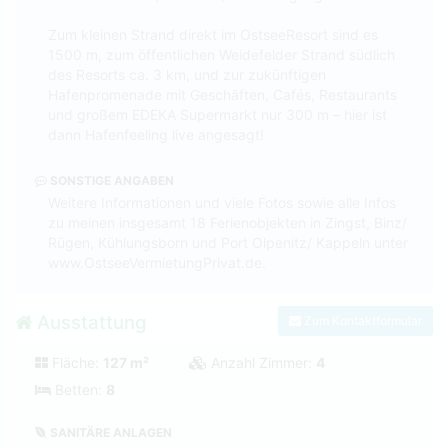
Zum kleinen Strand direkt im OstseeResort sind es
1500 m, zum öffentlichen Weidefelder Strand südlich
des Resorts ca. 3 km, und zur zukünftigen
Hafenpromenade mit Geschäften, Cafés, Restaurants
und großem EDEKA Supermarkt nur 300 m – hier ist
dann Hafenfeeling live angesagt!
SONSTIGE ANGABEN
Weitere Informationen und viele Fotos sowie alle Infos
zu meinen insgesamt 18 Ferienobjekten in Zingst, Binz/
Rügen, Kühlungsborn und Port Olpenitz/ Kappeln unter
www.OstseeVermietungPrivat.de.
Ausstattung
Zum Kontaktformular
Fläche:
127 m²
Anzahl Zimmer:
4
Betten:
8
SANITÄRE ANLAGEN