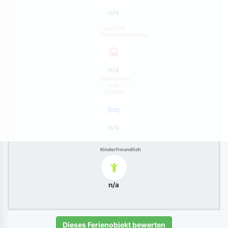
n/a
Lage und
Verkehrsanbindung
n/a
Ausstattung
und
Zustand
n/a
Kinderfreundlich
n/a
Dieses Ferienobjekt bewerten