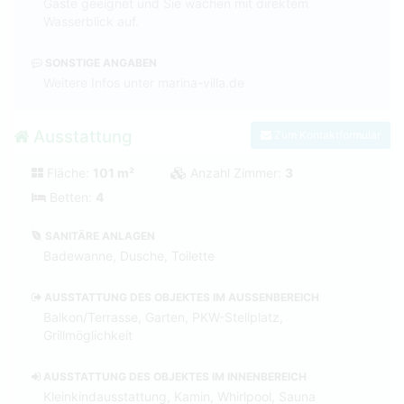
Gäste geeignet und Sie wachen mit direktem
Wasserblick auf.
SONSTIGE ANGABEN
Weitere Infos unter marina-villa.de
Ausstattung
Zum Kontaktformular
Fläche:
101 m²
Anzahl Zimmer:
3
Betten:
4
SANITÄRE ANLAGEN
Badewanne, Dusche, Toilette
AUSSTATTUNG DES OBJEKTES IM AUSSENBEREICH
Balkon/Terrasse, Garten, PKW-Stellplatz,
Grillmöglichkeit
AUSSTATTUNG DES OBJEKTES IM INNENBEREICH
Kleinkindausstattung, Kamin, Whirlpool, Sauna