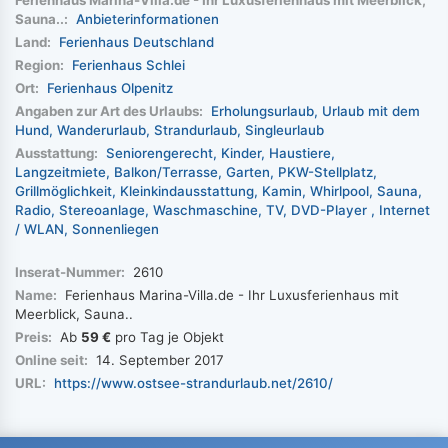
Sauna..:
Anbieterinformationen
Land:
Ferienhaus Deutschland
Region:
Ferienhaus Schlei
Ort:
Ferienhaus Olpenitz
Angaben zur Art des Urlaubs:
Erholungsurlaub
Urlaub mit dem
Hund
Wanderurlaub
Strandurlaub
Singleurlaub
Ausstattung:
Seniorengerecht
Kinder
Haustiere
Langzeitmiete
Balkon/Terrasse
Garten
PKW-Stellplatz
Grillmöglichkeit
Kleinkindausstattung
Kamin
Whirlpool
Sauna
Radio
Stereoanlage
Waschmaschine
TV
DVD-Player
Internet
/ WLAN
Sonnenliegen
Inserat-Nummer:
2610
Name:
Ferienhaus Marina-Villa.de - Ihr Luxusferienhaus mit
Meerblick, Sauna..
Preis:
Ab
59 €
pro Tag je Objekt
Online seit:
14. September 2017
URL:
https://www.ostsee-strandurlaub.net/2610/