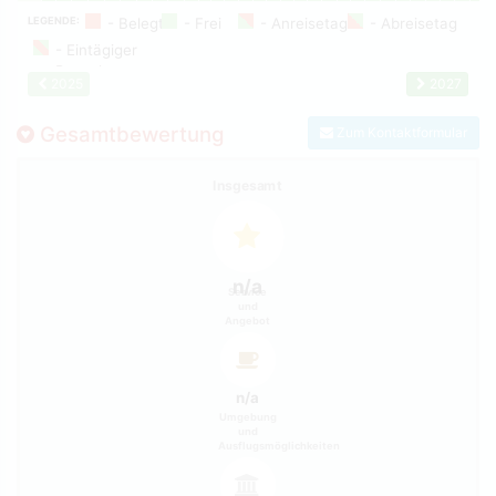
LEGENDE:
2025
2027
Gesamtbewertung
Zum Kontaktformular
Insgesamt
n/a
Service
und
Angebot
n/a
Umgebung
und
Ausflugsmöglichkeiten