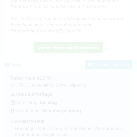
Dachterrasse, Balkon und Terrasse im EG mit direktem
Hafenblick (5m bis zum Wasser) und Garten+++
Das in 2017 neu errichtete und hochwertig ausgestattete
Ferienhaus bietet einen großzügigen und
lichtdurchfluteten Wohn/Essbereich...
Dieses Ferienobjekt bewerten
Info
Zum Kontaktformular
Ferienhaus #2610
24376, , Deutschland, Schlei ,Olpenitz.
Preis auf Anfrage
Anreisetag:
beliebig
Verpflegung:
Selbstverpflegung
AM BESTEN FÜR
Erholungsurlaub, Urlaub mit dem Hund, Wanderurlaub,
Strandurlaub, Singleurlaub