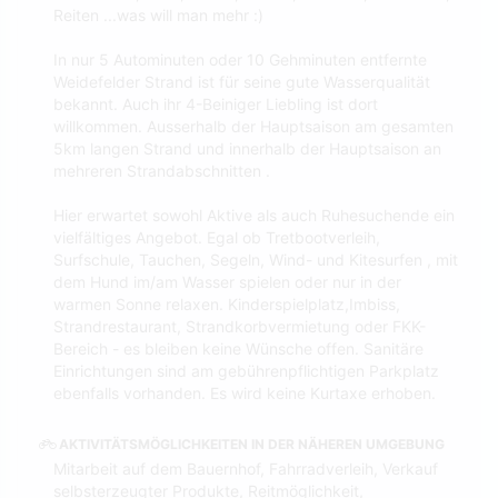
Reiten ...was will man mehr :)
In nur 5 Autominuten oder 10 Gehminuten entfernte
Weidefelder Strand ist für seine gute Wasserqualität
bekannt. Auch ihr 4-Beiniger Liebling ist dort
willkommen. Ausserhalb der Hauptsaison am gesamten
5km langen Strand und innerhalb der Hauptsaison an
mehreren Strandabschnitten .
Hier erwartet sowohl Aktive als auch Ruhesuchende ein
vielfältiges Angebot. Egal ob Tretbootverleih,
Surfschule, Tauchen, Segeln, Wind- und Kitesurfen , mit
dem Hund im/am Wasser spielen oder nur in der
warmen Sonne relaxen. Kinderspielplatz,Imbiss,
Strandrestaurant, Strandkorbvermietung oder FKK-
Bereich - es bleiben keine Wünsche offen. Sanitäre
Einrichtungen sind am gebührenpflichtigen Parkplatz
ebenfalls vorhanden. Es wird keine Kurtaxe erhoben.
AKTIVITÄTSMÖGLICHKEITEN IN DER NÄHEREN UMGEBUNG
Mitarbeit auf dem Bauernhof, Fahrradverleih, Verkauf
selbsterzeugter Produkte, Reitmöglichkeit,