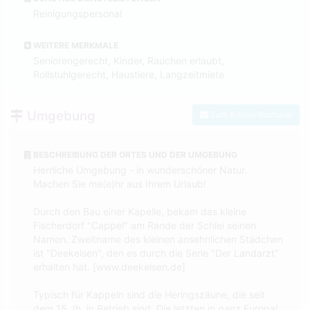
Reinigungspersonal
WEITERE MERKMALE
Seniorengerecht, Kinder, Rauchen erlaubt,
Rollstuhlgerecht, Haustiere, Langzeitmiete
Umgebung
Zum Kontaktformular
BESCHREIBUNG DER ORTES UND DER UMGEBUNG
Herrliche Umgebung - in wunderschöner Natur.
Machen Sie me(e)hr aus Ihrem Urlaub!
Durch den Bau einer Kapelle, bekam das kleine
Fischerdorf "Cappel" am Rande der Schlei seinen
Namen. Zweitname des kleinen ansehnlichen Städchen
ist "Deekelsen", den es durch die Serie "Der Landarzt"
erhalten hat. [www.deekelsen.de]
Typisch für Kappeln sind die Heringszäune, die seit
dem 15 Jh. in Betrieb sind. Die letzten in ganz Europa!