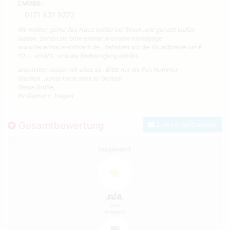
MOBIL:
0171 431 9272
Wir wollen gerne das Haus weiter bei Ihnen ,wie gehabt laufen
lassen. Sehen sie bitte einmal in unsere homepage
www.ferienhaus-loitmark.de , dahaben wir die Grundpreise um €
10,-- erhöht . und die Endreinigung erhöht.
ansonsten lassen wir alles so . Bitte nur die Fax Nummer
löschen...sonst kann alles so bleiben.
Beste Grüße,
Ihr Gernot v. Hagen
Gesamtbewertung
Zum Kontaktformular
Insgesamt
n/a
Service
und
Angebot