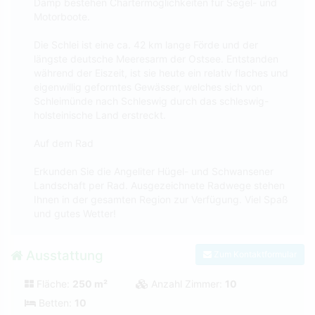
Damp bestehen Chartermöglichkeiten für Segel- und
Motorboote.
Die Schlei ist eine ca. 42 km lange Förde und der
längste deutsche Meeresarm der Ostsee. Entstanden
während der Eiszeit, ist sie heute ein relativ flaches und
eigenwillig geformtes Gewässer, welches sich von
Schleimünde nach Schleswig durch das schleswig-
holsteinische Land erstreckt.
Auf dem Rad
Erkunden Sie die Angeliter Hügel- und Schwansener
Landschaft per Rad. Ausgezeichnete Radwege stehen
Ihnen in der gesamten Region zur Verfügung. Viel Spaß
und gutes Wetter!
Ausstattung
Zum Kontaktformular
Fläche:
250 m²
Anzahl Zimmer:
10
Betten:
10