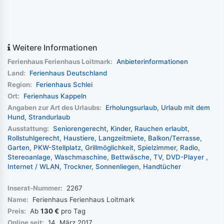
Weitere Informationen
Ferienhaus Ferienhaus Loitmark:
Anbieterinformationen
Land:
Ferienhaus Deutschland
Region:
Ferienhaus Schlei
Ort:
Ferienhaus Kappeln
Angaben zur Art des Urlaubs:
Erholungsurlaub
Urlaub mit dem
Hund
Strandurlaub
Ausstattung:
Seniorengerecht
Kinder
Rauchen erlaubt
Rollstuhlgerecht
Haustiere
Langzeitmiete
Balkon/Terrasse
Garten
PKW-Stellplatz
Grillmöglichkeit
Spielzimmer
Radio
Stereoanlage
Waschmaschine
Bettwäsche
TV
DVD-Player
Internet / WLAN
Trockner
Sonnenliegen
Handtücher
Inserat-Nummer:
2267
Name:
Ferienhaus Ferienhaus Loitmark
Preis:
Ab
130 €
pro Tag
Online seit:
14. März 2017