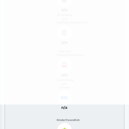
n/a
Umgebung
und
Ausflugsmöglichkeiten
n/a
Lage und
Verkehrsanbindung
n/a
Ausstattung
und
Zustand
n/a
Kinderfreundlich