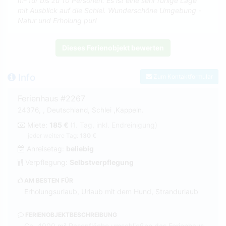
m² für bis zu 10 Personen. Es ist eine sehr ruhige Lage
mit Ausblick auf die Schlei. Wunderschöne Umgebung -
Natur und Erholung pur!
Dieses Ferienobjekt bewerten
Info
Zum Kontaktformular
Ferienhaus #2267
24376, , Deutschland, Schlei ,Kappeln.
Miete:
185 €
(1. Tag, inkl. Endreinigung)
jeder weitere Tag:
130 €
Anreisetag:
beliebig
Verpflegung:
Selbstverpflegung
AM BESTEN FÜR
Erholungsurlaub, Urlaub mit dem Hund, Strandurlaub
FERIENOBJEKTBESCHREIBUNG
Ca. 4000 m² Rasenfläche umschließen das Ferienhaus.