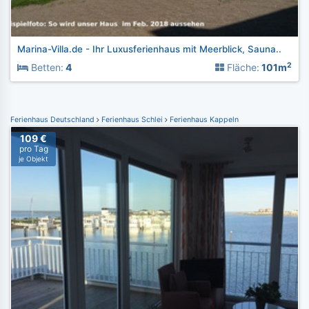
Marina-Villa.de - Ihr Luxusferienhaus mit Meerblick, Sauna..
2
Betten:
4
Fläche:
101m
Ferienhaus Deutschland
Ferienhaus Schlei
Ferienhaus Kappeln
109 €
pro Tag
je Objekt