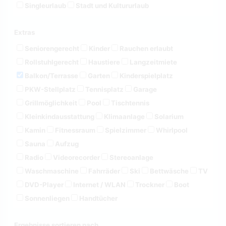
Singleurlaub
Stadt und Kultururlaub
Extras
Seniorengerecht
Kinder
Rauchen erlaubt
Rollstuhlgerecht
Haustiere
Langzeitmiete
Balkon/Terrasse
Garten
Kinderspielplatz
PKW-Stellplatz
Tennisplatz
Garage
Grillmöglichkeit
Pool
Tischtennis
Kleinkindausstattung
Klimaanlage
Solarium
Kamin
Fitnessraum
Spielzimmer
Whirlpool
Sauna
Aufzug
Radio
Videorecorder
Stereoanlage
Waschmaschine
Fahrräder
Ski
Bettwäsche
TV
DVD-Player
Internet / WLAN
Trockner
Boot
Sonnenliegen
Handtücher
Ergebnisse sortieren nach