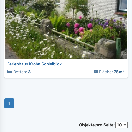
Ferienhaus Krohn Schleiblick
2
Betten:
3
Fläche:
75m
1
Objekte pro Seite: