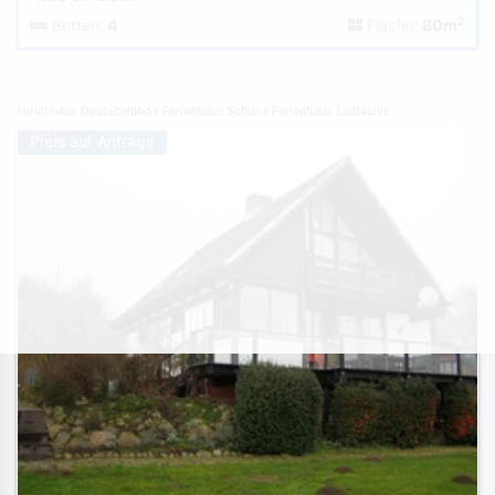
2
Betten:
4
Fläche:
80m
Ferienhaus Deutschland
Ferienhaus Schlei
Ferienhaus Lindaunis
Preis auf Anfrage