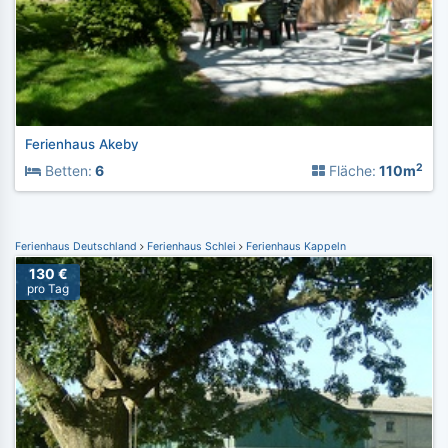
Ferienhaus Akeby
2
Betten:
6
Fläche:
110m
Ferienhaus Deutschland
Ferienhaus Schlei
Ferienhaus Kappeln
130 €
pro Tag