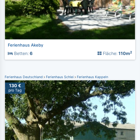
Ferienhaus Akeby
2
Betten:
6
Fläche:
110m
Ferienhaus Deutschland
Ferienhaus Schlei
Ferienhaus Kappeln
130 €
pro Tag