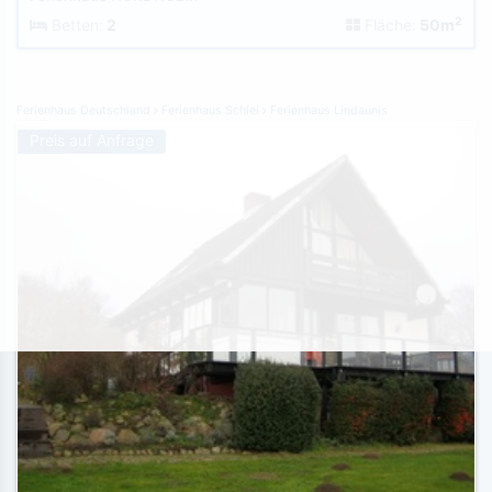
2
Betten:
2
Fläche:
50m
Ferienhaus Deutschland
Ferienhaus Schlei
Ferienhaus Lindaunis
Preis auf Anfrage