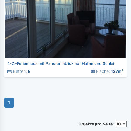
4-Zi-Ferienhaus mit Panoramablick auf Hafen und Schlei
2
Betten:
8
Fläche:
127m
1
Objekte pro Seite: