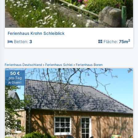
Ferienhaus Krohn Schleiblick
2
Betten:
3
Fläche:
75m
Ferienhaus Deutschland
Ferienhaus Schlei
Ferienhaus Boren
50 €
pro Tag
je Objekt