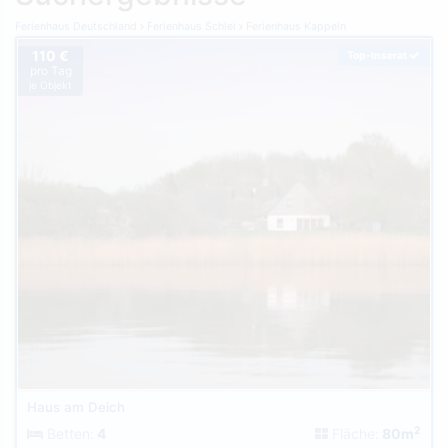
Ferienhaus Deutschland
Ferienhaus Schlei
Ferienhaus Kappeln
110 €
Top-Inserat
pro Tag
je Objekt
Haus am Deich
2
Betten:
4
Fläche:
80m