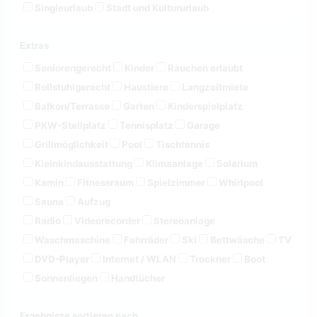
Singleurlaub
Stadt und Kultururlaub
Extras
Seniorengerecht
Kinder
Rauchen erlaubt
Rollstuhlgerecht
Haustiere
Langzeitmiete
Balkon/Terrasse
Garten
Kinderspielplatz
PKW-Stellplatz
Tennisplatz
Garage
Grillmöglichkeit
Pool
Tischtennis
Kleinkindausstattung
Klimaanlage
Solarium
Kamin
Fitnessraum
Spielzimmer
Whirlpool
Sauna
Aufzug
Radio
Videorecorder
Stereoanlage
Waschmaschine
Fahrräder
Ski
Bettwäsche
TV
DVD-Player
Internet / WLAN
Trockner
Boot
Sonnenliegen
Handtücher
Ergebnisse sortieren nach