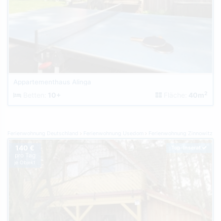
Appartementhaus Alinga
2
Betten:
10+
Fläche:
40m
Ferienwohnung Deutschland
Ferienwohnung Usedom
Ferienwohnung Zinnowitz
140 €
Top-Inserat
pro Tag
je Objekt