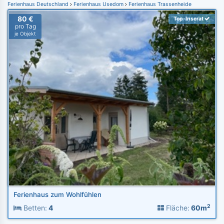
Ferienhaus Deutschland
Ferienhaus Usedom
Ferienhaus Trassenheide
80 €
Top-Inserat
pro Tag
je Objekt
Ferienhaus zum Wohlfühlen
2
Betten:
4
Fläche:
60m