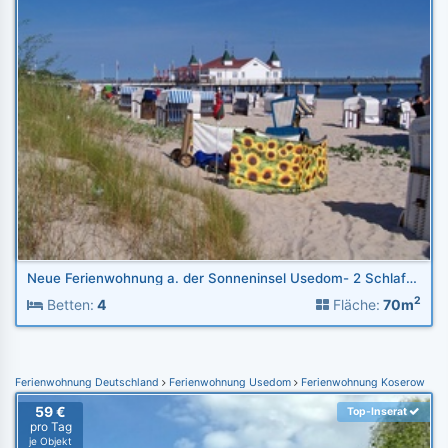
Neue Ferienwohnung a. der Sonneninsel Usedom- 2 Schlafzimmer
2
Betten:
4
Fläche:
70m
Ferienwohnung Deutschland
Ferienwohnung Usedom
Ferienwohnung Koserow
59 €
Top-Inserat
pro Tag
je Objekt