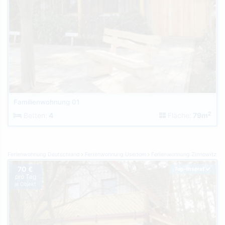
Familienwohnung 01
2
Betten:
4
Fläche:
79m
Ferienwohnung Deutschland
Ferienwohnung Usedom
Ferienwohnung Zinnowitz
70 €
Top-Inserat
pro Tag
je Objekt