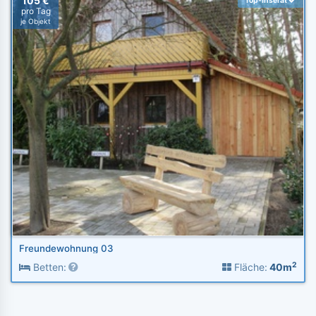
105 €
Top-Inserat
pro Tag
je Objekt
Freundewohnung 03
2
Betten:
Fläche:
40m