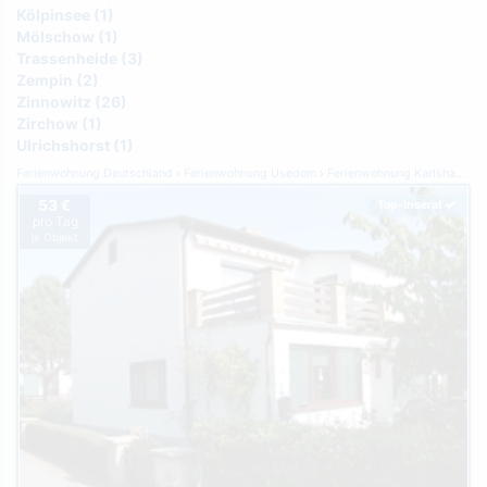
Kölpinsee (1)
Mölschow (1)
Trassenheide (3)
Zempin (2)
Zinnowitz (26)
Zirchow (1)
Ulrichshorst (1)
Ferienwohnung Deutschland
Ferienwohnung Usedom
Ferienwohnung Karlshagen
53 €
Top-Inserat
pro Tag
je Objekt