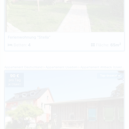
Ferienwohnung "Stella"
2
Betten:
4
Fläche:
65m
Appartement Deutschland
Appartement Usedom
Appartement Ahlbeck (Usedom)
90 €
Top-Inserat
pro Tag
je Objekt