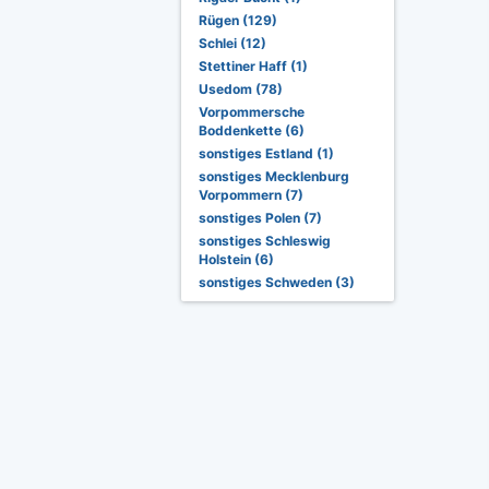
Rügen (129)
Schlei (12)
Stettiner Haff (1)
Usedom (78)
Vorpommersche
Boddenkette (6)
sonstiges Estland (1)
sonstiges Mecklenburg
Vorpommern (7)
sonstiges Polen (7)
sonstiges Schleswig
Holstein (6)
sonstiges Schweden (3)