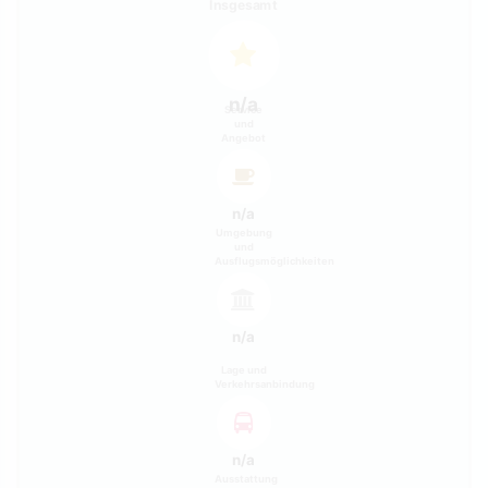
Insgesamt
n/a
Service
und
Angebot
n/a
Umgebung
und
Ausflugsmöglichkeiten
n/a
Lage und
Verkehrsanbindung
n/a
Ausstattung