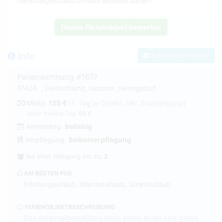
denkmalgeschützte Haus liebevoll saniert.
Dieses Ferienobjekt bewerten
Info
Zum Kontaktformular
Ferienwohnung #1617
17424, , Deutschland, Usedom ,Heringsdorf.
Miete:
155 €
(1. Tag je Objekt, inkl. Endreinigung)
jeder weitere Tag:
90 €
Anreisetag:
beliebig
Verpflegung:
Selbstverpflegung
Bei einer Belegung bis zu:
2
AM BESTEN FÜR
Erholungsurlaub, Wanderurlaub, Strandurlaub
FERIENOBJEKTBESCHREIBUNG
Das denkmalgeschützte Haus bietet Ihnen eine große