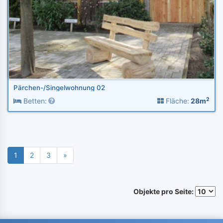
Pärchen-/Singelwohnung 02
2
Betten:
Fläche:
28m
1
2
3
»
Objekte pro Seite: