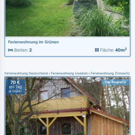
Ferienwohnung im Grünen
2
Betten:
2
Fläche:
40m
Ferienwohnung Deutschland
Ferienwohnung Usedom
Ferienwohnung Zinnowitz
70 €
Top-Inserat
pro Tag
je Objekt