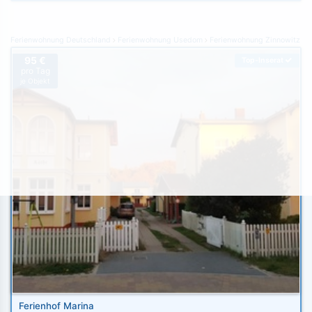
Ferienwohnung Deutschland
Ferienwohnung Usedom
Ferienwohnung Zinnowitz
95 €
Top-Inserat
pro Tag
je Objekt
Ferienhof Marina