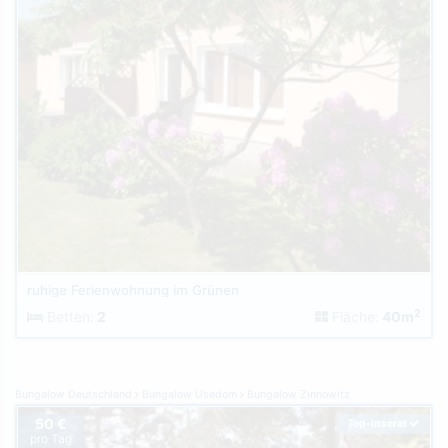
ruhige Ferienwohnung im Grünen
2
Betten:
2
Fläche:
40m
Bungalow Deutschland
Bungalow Usedom
Bungalow Zinnowitz
50 €
Top-Inserat
pro Tag