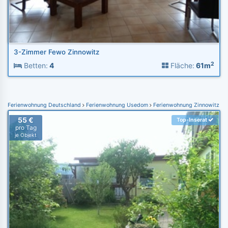
3-Zimmer Fewo Zinnowitz
2
Betten:
4
Fläche:
61m
Ferienwohnung Deutschland
Ferienwohnung Usedom
Ferienwohnung Zinnowitz
55 €
Top-Inserat
pro Tag
je Objekt