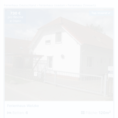
Ferienhaus Deutschland
Ferienhaus Usedom
Ferienhaus Zinnowitz
730 €
Top-Inserat
pro Woche
je Objekt
Ferienhaus Watzke
2
Betten:
6
Fläche:
120m