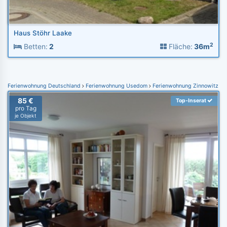
Haus Stöhr Laake
2
Betten:
2
Fläche:
36m
Ferienwohnung Deutschland
Ferienwohnung Usedom
Ferienwohnung Zinnowitz
85 €
Top-Inserat
pro Tag
je Objekt