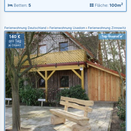
2
Betten:
5
Fläche:
100m
Ferienwohnung Deutschland
Ferienwohnung Usedom
Ferienwohnung Zinnowitz
140 €
Top-Inserat
pro Tag
je Objekt