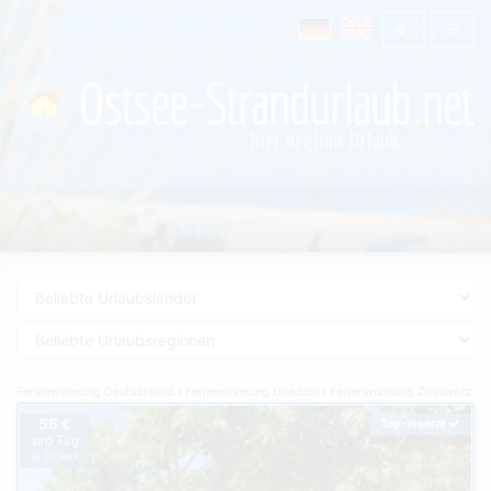
Ferienwohnung Deutschland
Ferienwohnung Usedom
Ferienwohnung Zinnowitz
55 €
Top-Inserat
pro Tag
je Objekt