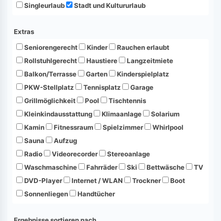
Singleurlaub
Stadt und Kultururlaub
Extras
Seniorengerecht
Kinder
Rauchen erlaubt
Rollstuhlgerecht
Haustiere
Langzeitmiete
Balkon/Terrasse
Garten
Kinderspielplatz
PKW-Stellplatz
Tennisplatz
Garage
Grillmöglichkeit
Pool
Tischtennis
Kleinkindausstattung
Klimaanlage
Solarium
Kamin
Fitnessraum
Spielzimmer
Whirlpool
Sauna
Aufzug
Radio
Videorecorder
Stereoanlage
Waschmaschine
Fahrräder
Ski
Bettwäsche
TV
DVD-Player
Internet / WLAN
Trockner
Boot
Sonnenliegen
Handtücher
Ergebnisse sortieren nach